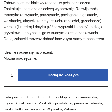
Zabawka jest solidnie wykonana i w pełni bezpieczna.
Zaskakuje i pobudza dziecięcą wyobraźnię. Rozwija małą
motorykę (chwytanie, potrząsanie, pociąganie, ugniatanie,
wciskanie), aktywizuje zmysł słuchu (szeleści, grzechocze),
wzroku (lusterko) i dotyku (różne wypustki i tkaniny), a dzięki
gryzakowi – przynosi ulgę w trudnym okresie ząbkowania.
Do tej zabawki możesz dobrać inne z tym samym bohaterem.
Idealnie nadaje się na prezent.
Można prać ręcznie.
Dodaj do koszyka
Kategorii:
3 m +
,
6 m +
,
9 m +
,
dla chłopca
,
dla niemowlaka
,
gryzaczki i akcesoria
,
Maskotki i przytulanki
,
pierwsze zabawki
,
pieski i kotki
,
sensoryczne
,
Wg wieku
,
Zabawa