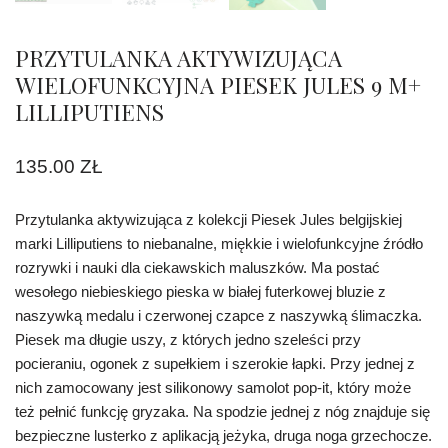
PRZYTULANKA AKTYWIZUJĄCA
WIELOFUNKCYJNA PIESEK JULES 9 M+
LILLIPUTIENS
135.00
ZŁ
Przytulanka aktywizująca z kolekcji Piesek Jules belgijskiej
marki Lilliputiens to niebanalne, miękkie i wielofunkcyjne źródło
rozrywki i nauki dla ciekawskich maluszków. Ma postać
wesołego niebieskiego pieska w białej futerkowej bluzie z
naszywką medalu i czerwonej czapce z naszywką ślimaczka.
Piesek ma długie uszy, z których jedno szeleści przy
pocieraniu, ogonek z supełkiem i szerokie łapki. Przy jednej z
nich zamocowany jest silikonowy samolot pop-it, który może
też pełnić funkcję gryzaka. Na spodzie jednej z nóg znajduje się
bezpieczne lusterko z aplikacją jeżyka, druga noga grzechocze.