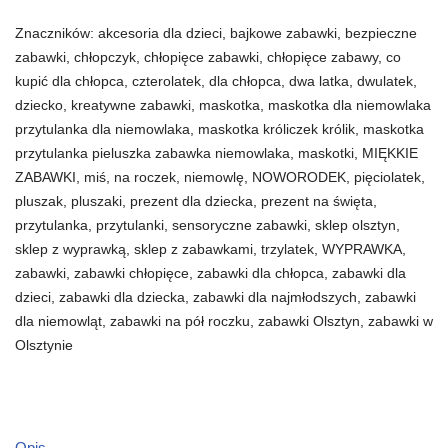
Znaczników:
akcesoria dla dzieci
,
bajkowe zabawki
,
bezpieczne
zabawki
,
chłopczyk
,
chłopięce zabawki
,
chłopięce zabawy
,
co
kupić dla chłopca
,
czterolatek
,
dla chłopca
,
dwa latka
,
dwulatek
,
dziecko
,
kreatywne zabawki
,
maskotka
,
maskotka dla niemowlaka
przytulanka dla niemowlaka
,
maskotka króliczek królik
,
maskotka
przytulanka pieluszka zabawka niemowlaka
,
maskotki
,
MIĘKKIE
ZABAWKI
,
miś
,
na roczek
,
niemowlę
,
NOWORODEK
,
pięciolatek
,
pluszak
,
pluszaki
,
prezent dla dziecka
,
prezent na święta
,
przytulanka
,
przytulanki
,
sensoryczne zabawki
,
sklep olsztyn
,
sklep z wyprawką
,
sklep z zabawkami
,
trzylatek
,
WYPRAWKA
,
zabawki
,
zabawki chłopięce
,
zabawki dla chłopca
,
zabawki dla
dzieci
,
zabawki dla dziecka
,
zabawki dla najmłodszych
,
zabawki
dla niemowląt
,
zabawki na pół roczku
,
zabawki Olsztyn
,
zabawki w
Olsztynie
Opis