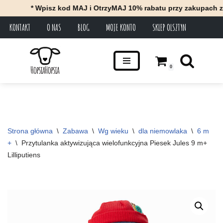
* Wpisz kod MAJ i OtrzyMAJ 10% rabatu przy zakupach za min
KONTAKT
O NAS
BLOG
MOJE KONTO
SKLEP OLSZTYN
Przejdź
do
treści
0
Strona główna
\
Zabawa
\
Wg wieku
\
dla niemowlaka
\
6 m 
+
\
Przytulanka aktywizująca wielofunkcyjna Piesek Jules 9 m+ 
Lilliputiens