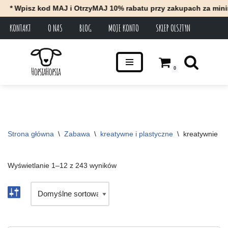
 kod MAJ i OtrzyMAJ 10% rabatu przy zakupach za minimum 100 zł
KONTAKT
O NAS
BLOG
MOJE KONTO
SKLEP OLSZTYN
Przejdź
do
treści
0
Strona główna
\
Zabawa
\
kreatywne i plastyczne
\
kreatywnie
Wyświetlanie 1–12 z 243 wyników