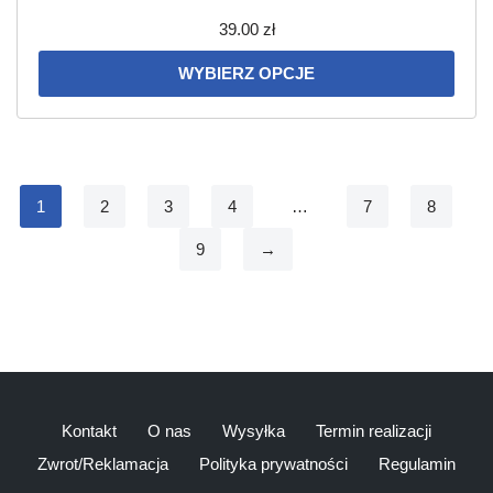
39.00
zł
WYBIERZ OPCJE
1
2
3
4
…
7
8
9
→
Kontakt
O nas
Wysyłka
Termin realizacji
Zwrot/Reklamacja
Polityka prywatności
Regulamin