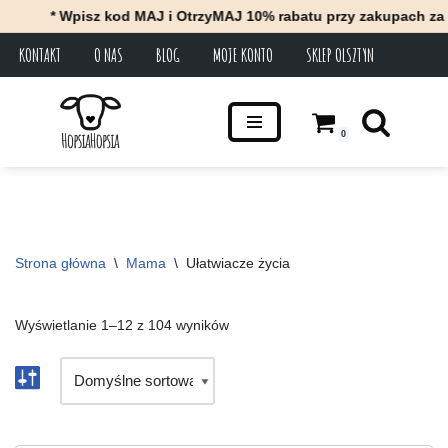
* Wpisz kod MAJ i OtrzyMAJ 10% rabatu przy zakupach za minimum
KONTAKT
O NAS
BLOG
MOJE KONTO
SKLEP OLSZTYN
Przejdź
do
treści
0
Strona główna
\
Mama
\
Ułatwiacze życia
Wyświetlanie 1–12 z 104 wyników