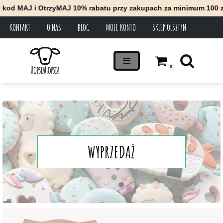
zyMAJ 10% rabatu przy zakupach za minimum 100 zł * Zapraszamy 
KONTAKT
O NAS
BLOG
MOJE KONTO
SKLEP OLSZTYN
Przejdź
do
treści
0
WYPRZEDAŻ