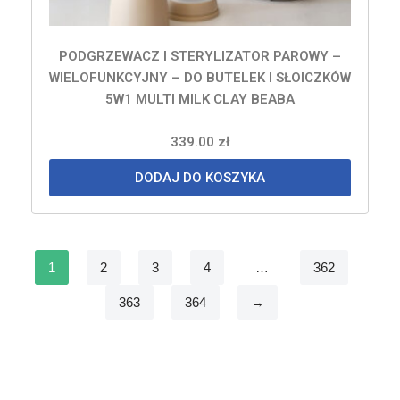
PODGRZEWACZ I STERYLIZATOR PAROWY –
WIELOFUNKCYJNY – DO BUTELEK I SŁOICZKÓW
5W1 MULTI MILK CLAY BEABA
339.00
zł
DODAJ DO KOSZYKA
1
2
3
4
…
362
363
364
→