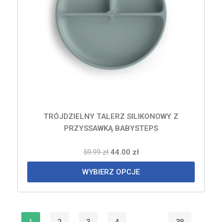
TRÓJDZIELNY TALERZ SILIKONOWY Z
PRZYSSAWKĄ BABYSTEPS
59.99
zł
44.00
zł
WYBIERZ OPCJE
1
2
3
4
…
38