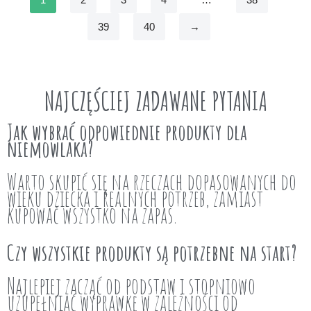
39
40
→
NAJCZĘŚCIEJ ZADAWANE PYTANIA
Jak wybrać odpowiednie produkty dla
niemowlaka?
Warto skupić się na rzeczach dopasowanych do
wieku dziecka i realnych potrzeb, zamiast
kupować wszystko na zapas.
Czy wszystkie produkty są potrzebne na start?
Najlepiej zacząć od podstaw i stopniowo
uzupełniać wyprawkę w zależności od