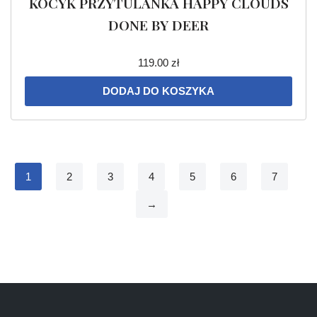
KOCYK PRZYTULANKA HAPPY CLOUDS
DONE BY DEER
119.00
zł
DODAJ DO KOSZYKA
1
2
3
4
5
6
7
→