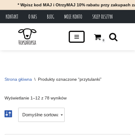
* Wpisz kod MAJ i OtrzyMAJ 10% rabatu przy zakupach za minimu
KONTAKT
O NAS
BLOG
MOJE KONTO
SKLEP OLSZTYN
Przejdź
do
treści
0
Strona główna
\
Produkty oznaczone “przytulanki”
Wyświetlanie 1–12 z 78 wyników