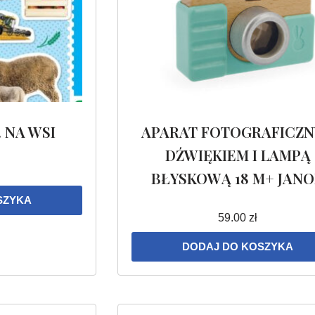
. NA WSI
APARAT FOTOGRAFICZN
DŹWIĘKIEM I LAMPĄ
BŁYSKOWĄ 18 M+ JAN
SZYKA
59.00
zł
DODAJ DO KOSZYKA