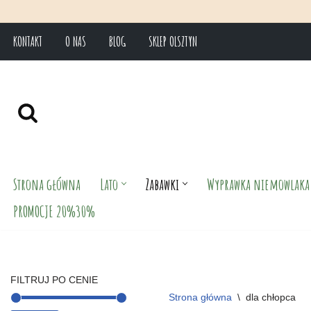
KONTAKT
O NAS
BLOG
SKLEP OLSZTYN
Przejdź
do
treści
Strona główna
Lato
Zabawki
Wyprawka niemowlaka
PROMOCJE 20%30%
FILTRUJ PO CENIE
Strona główna
\
dla chłopca