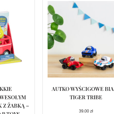
KKIE
AUTKO WYŚCIGOWE BIA
 WESOŁYM
TIGER TRIBE
 Z ŻABKĄ –
39.00
zł
 B.TOYS