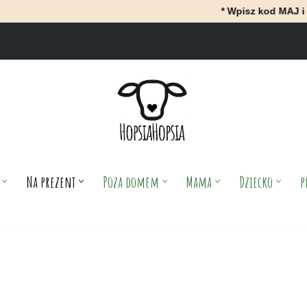
* Wpisz kod MAJ i OtrzyMAJ 10% ra
Na prezent
Poza domem
Mama
Dziecko
p