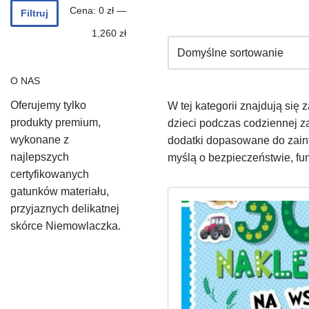
Cena:
0 zł
—
Filtruj
1,260 zł
O NAS
Oferujemy tylko
W tej kategorii znajdują si
produkty premium,
dzieci podczas codziennej z
wykonane z
dodatki dopasowane do zain
najlepszych
myślą o bezpieczeństwie, fu
certyfikowanych
gatunków materiału,
przyjaznych delikatnej
skórce Niemowlaczka.