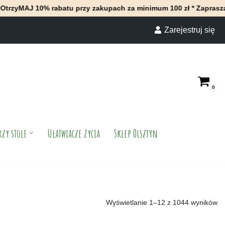
batu przy zakupach za minimum 100 zł * Zapraszamy do naszego s
Zarejestruj się
0
rzy stole
Ułatwiacze życia
Sklep Olsztyn
Wyświetlanie 1–12 z 1044 wyników