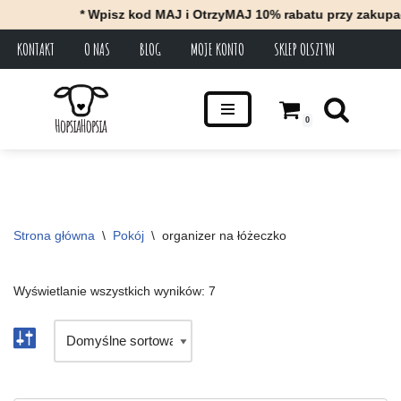
* Wpisz kod MAJ i OtrzyMAJ 10% rabatu przy zakupach za 
KONTAKT
O NAS
BLOG
MOJE KONTO
SKLEP OLSZTYN
Przejdź
do
treści
0
Strona główna
\
Pokój
\
organizer na łóżeczko
Wyświetlanie wszystkich wyników: 7