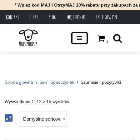
Wpisz kod MAJ i OtrzyMAJ 10% rabatu przy zakupach za minimum 1
KONTAKT
O NAS
BLOG
MOJE KONTO
SKLEP OLSZTYN
Przejdź
do
treści
0
Strona główna
\
Sen i odpoczynek
\
Szumisie i pozytywki
Wyświetlanie 1–12 z 15 wyników