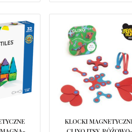
ETYCZNE
KLOCKI MAGNETYCZN
. MAGNA-
CLIXO ITSY, RÓŻOWO