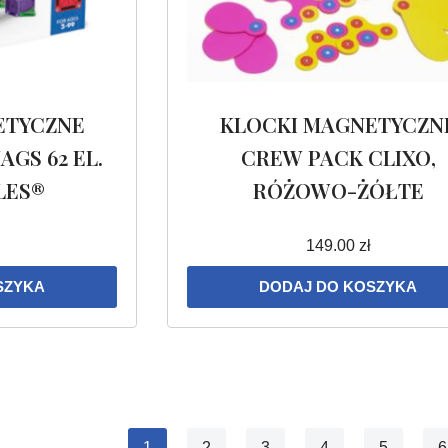
ETYCZNE
KLOCKI MAGNETYCZN
GS 62 EL.
CREW PACK CLIXO,
LES®
RÓŻOWO-ŻÓŁTE
149.00
zł
SZYKA
DODAJ DO KOSZYKA
1
2
3
4
5
6