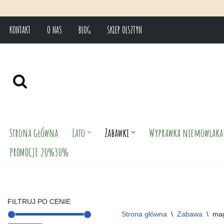
KONTAKT
O NAS
BLOG
SKLEP OLSZTYN
Przejdź
do
treści
Strona główna
Lato
Zabawki
Wyprawka niemowlaka
PROMOCJE 20%30%
FILTRUJ PO CENIE
Strona główna
\
Zabawa
\
ma