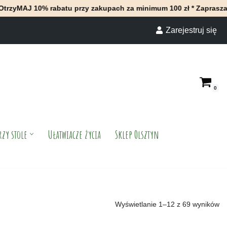
abatu przy zakupach za minimum 100 zł * Zapraszamy do naszego 
Zarejestruj się
0
rzy stole
Ułatwiacze życia
Sklep Olsztyn
Wyświetlanie 1–12 z 69 wyników