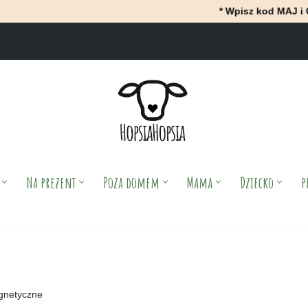
* Wpisz kod MAJ i OtrzyMAJ 10% r
Na prezent
Poza domem
Mama
Dziecko
p
gnetyczne