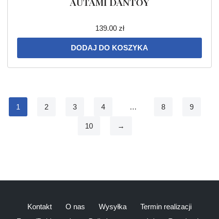
AUTAMI DANTOY
139.00
zł
DODAJ DO KOSZYKA
1
2
3
4
…
8
9
10
→
Kontakt
O nas
Wysyłka
Termin realizacji