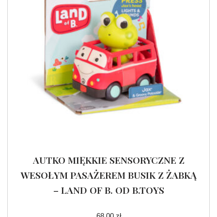
AUTKO MIĘKKIE SENSORYCZNE Z
WESOŁYM PASAŻEREM BUSIK Z ŻABKĄ
– LAND OF B. OD B.TOYS
68.00
zł