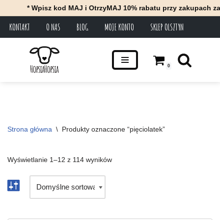
* Wpisz kod MAJ i OtrzyMAJ 10% rabatu przy zakupach za minimum
KONTAKT
O NAS
BLOG
MOJE KONTO
SKLEP OLSZTYN
Przejdź
do
treści
0
Strona główna
\
Produkty oznaczone “pięciolatek”
Wyświetlanie 1–12 z 114 wyników