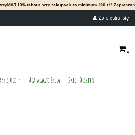
abatu przy zakupach za minimum 100 zł * Zapraszamy do naszego 
Zarejestruj się
0
rzy stole
Ułatwiacze życia
Sklep Olsztyn