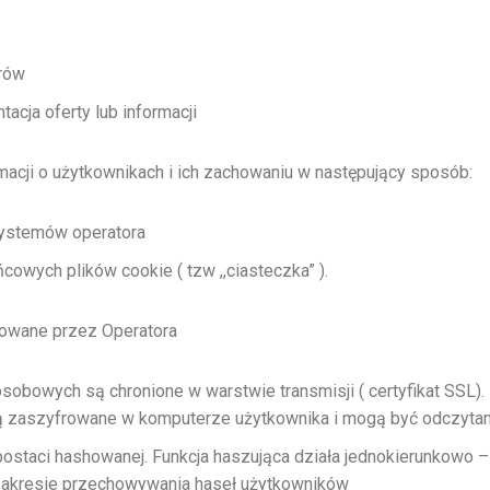
arów
acja oferty lub informacji
rmacji o użytkownikach i ich zachowaniu w następujący sposób:
ystemów operatora
owych plików cookie ( tzw ,,ciasteczka” ).
ane przez Operatora
sobowych są chronione w warstwie transmisji ( certyfikat SSL)
ją zaszyfrowane w komputerze użytkownika i mogą być odczyt
taci hashowanej. Funkcja haszująca działa jednokierunkowo – ni
zakresie przechowywania haseł użytkowników