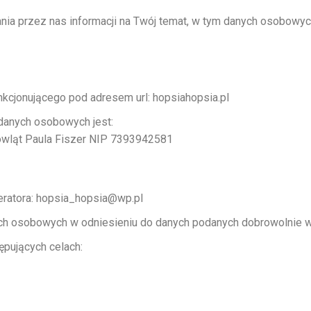
nia przez nas informacji na Twój temat, w tym danych osobowych 
nkcjonującego pod adresem url: hopsiahopsia.pl
danych osobowych jest:
mowląt Paula Fiszer NIP 7393942581
eratora: hopsia_hopsia@wp.pl
ych osobowych w odniesieniu do danych podanych dobrowolnie w
pujących celach: