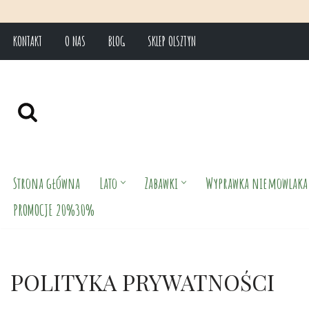
KONTAKT
O NAS
BLOG
SKLEP OLSZTYN
Przejdź
do
treści
Strona główna
Lato
Zabawki
Wyprawka niemowlaka
PROMOCJE 20%30%
POLITYKA PRYWATNOŚCI