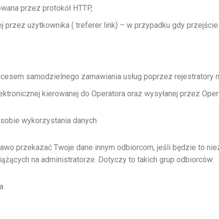
izowana przez protokół HTTP,
 przez użytkownika ( treferer link) – w przypadku gdy przejści
ocesem samodzielnego zamawiania usług poprzez rejestratory n
ektronicznej kierowanej do Operatora oraz wysyłanej przez Oper
sobie wykorzystania danych
prawo przekazać Twoje dane innym odbiorcom, jeśli będzie to ni
żących na administratorze. Dotyczy to takich grup odbiorców:
ia