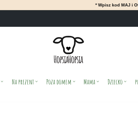
* Wpisz kod MAJ i OtrzyMAJ 10% r
Na prezent
Poza domem
Mama
Dziecko
p