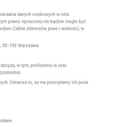
twarzania danych osobowych w celu
czym prawo sprzeciwu nie będzie mogło być
bec Ciebie interesów, praw i wolności, w
 2, 00-193 Warszawa
yzji, w tym, profiowlniu w celu
zpośrednio
ch. Oznacza to, że nie przesyłamy ich poza
 podane