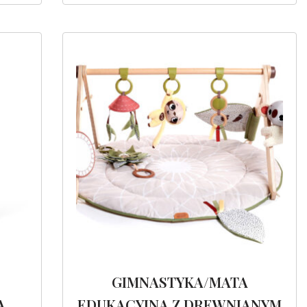
GIMNASTYKA/MATA
A
EDUKACYJNA Z DREWNIANYM