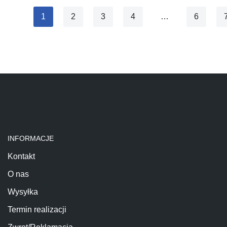
1
2
3
4
…
6
INFORMACJE
Kontakt
O nas
Wysyłka
Termin realizacji