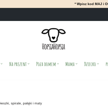
* Wpisz kod MAJ i OtrzyMAJ 10% ra
Na prezent
Poza domem
Mama
Dziecko
p
ieszki, spirale, pałąki i maty