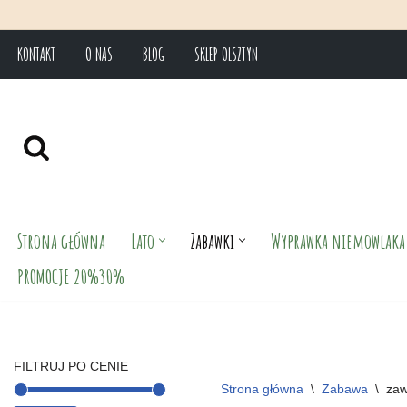
KONTAKT
O NAS
BLOG
SKLEP OLSZTYN
Przejdź
do
treści
Strona główna
Lato
Zabawki
Wyprawka niemowlaka
PROMOCJE 20%30%
FILTRUJ PO CENIE
Strona główna
\
Zabawa
\
zaw