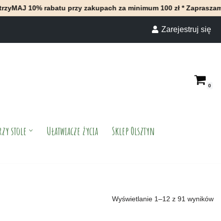
batu przy zakupach za minimum 100 zł * Zapraszamy do naszego s
Zarejestruj się
0
rzy stole
Ułatwiacze życia
Sklep Olsztyn
Wyświetlanie 1–12 z 91 wyników