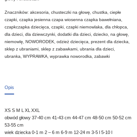
Znaczników:
akcesoria
,
chusteczki na głowę
,
chustka
,
ciepłe
czapki
,
czapka jesienna czapa wiosenna czapka bawełniana
,
czapkczapka dziecięca
,
czapki
,
czapki niemowlaka
,
dla chłopca
,
dla dzieci
,
dla dziewczynki
,
dodatki dla dzieci
,
dziecko
,
na głowę
,
niemowlę
,
NOWORODEK
,
odzież dziecięca
,
prezent dla dziecka
,
sklep z ubraniami
,
sklep z zabawkami
,
ubrania dla dzieci
,
ubranka
,
WYPRAWKA
,
wyprawka noworodka
,
zabawki
Opis
XS S M L XL XXL
obwód głowy 37-40 cm 41-43 cm 44-47 cm 48-50 cm 50-52 cm
53-55 cm
wiek dziecka 0-1 m 2 – 6 m 6-9 m 12-24 m 3-5 l 5-10 l