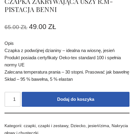
CZAPKA ZAKRYWAJĄCA USZY R.M-
PISTACJA BENNI
49.00
ZŁ
65.00
ZŁ
Opis
Czapka z podwójnej dzianiny – idealna na wiosnę, jesień
Produkt posiada certyfikaty Oeko-tex standard 100 i spełnia
normy UE
Zalecana temperatura prania – 30 stopni. Prasować jak bawełnę
Skład – 95 % bawełna, 5 % elastan
Dodaj do koszyka
Kategorii:
czapki
,
czapki i zestawy
,
Dziecko
,
jesień/zima
,
Nakrycia
głowy i chusteczki