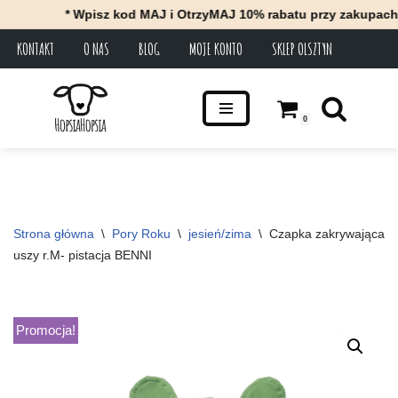
* Wpisz kod MAJ i OtrzyMAJ 10% rabatu przy zakupach za 
KONTAKT
O NAS
BLOG
MOJE KONTO
SKLEP OLSZTYN
Przejdź
do
treści
0
Strona główna
\
Pory Roku
\
jesień/zima
\
Czapka zakrywająca 
uszy r.M- pistacja BENNI
Promocja!