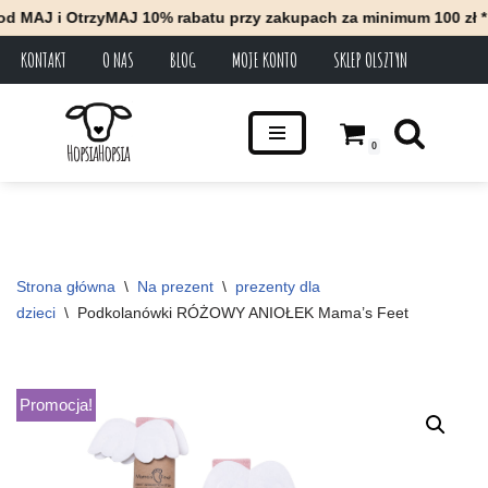
trzyMAJ 10% rabatu przy zakupach za minimum 100 zł * Zapraszam
KONTAKT
O NAS
BLOG
MOJE KONTO
SKLEP OLSZTYN
Przejdź
do
treści
0
Strona główna
\
Na prezent
\
prezenty dla 
dzieci
\
Podkolanówki RÓŻOWY ANIOŁEK Mama’s Feet
Promocja!