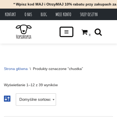
* Wpisz kod MAJ i OtrzyMAJ 10% rabatu przy zakupach za minimum
KONTAKT
O NAS
BLOG
MOJE KONTO
SKLEP OLSZTYN
Przejdź
do
treści
0
Strona główna
\
Produkty oznaczone “chustka”
Wyświetlanie 1–12 z 39 wyników