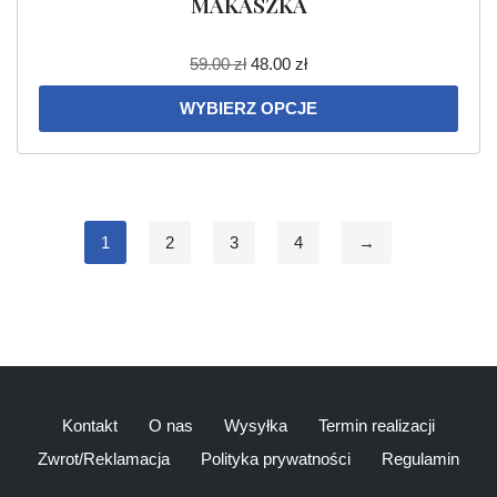
MAKASZKA
59.00
zł
48.00
zł
WYBIERZ OPCJE
1
2
3
4
→
Kontakt
O nas
Wysyłka
Termin realizacji
Zwrot/Reklamacja
Polityka prywatności
Regulamin