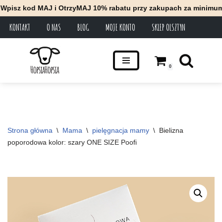
od MAJ i OtrzyMAJ 10% rabatu przy zakupach za minimum 100 zł *
KONTAKT
O NAS
BLOG
MOJE KONTO
SKLEP OLSZTYN
Przejdź
do
treści
0
Strona główna
\
Mama
\
pielęgnacja mamy
\
Bielizna 
poporodowa kolor: szary ONE SIZE Poofi