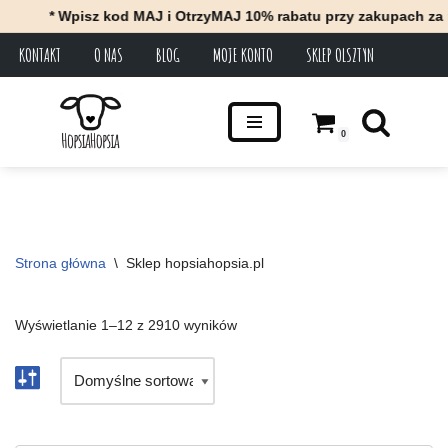
Wpisz kod MAJ i OtrzyMAJ 10% rabatu przy zakupach za minimum 1
KONTAKT
O NAS
BLOG
MOJE KONTO
SKLEP OLSZTYN
Przejdź
do
treści
0
Strona główna
\
Sklep hopsiahopsia.pl
Wyświetlanie 1–12 z 2910 wyników