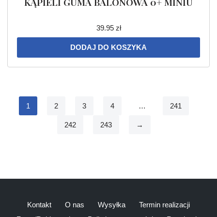
KĄPIELI GUMA BALONOWA 0+ MINIU
39.95
zł
DODAJ DO KOSZYKA
1
2
3
4
…
241
242
243
→
Kontakt
O nas
Wysyłka
Termin realizacji