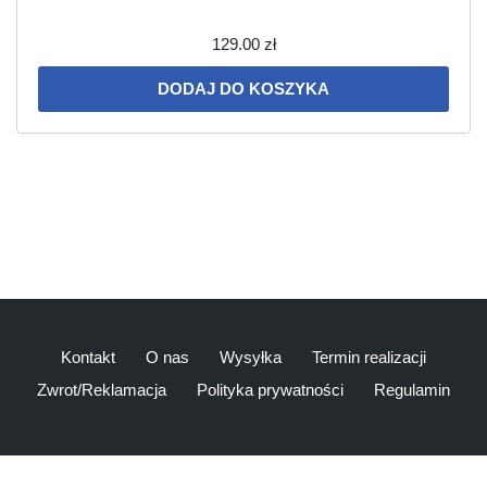
129.00
zł
DODAJ DO KOSZYKA
Kontakt
O nas
Wysyłka
Termin realizacji
Zwrot/Reklamacja
Polityka prywatności
Regulamin
2020 HopsiaHopsia|
hosted by
Appstar