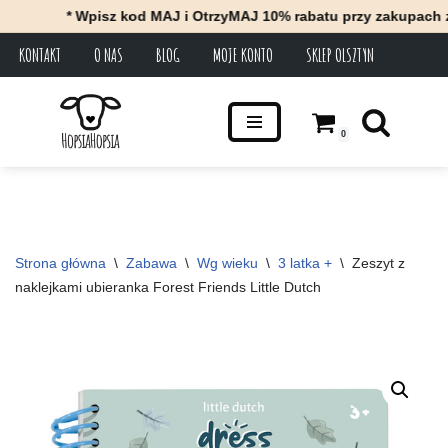
* Wpisz kod MAJ i OtrzyMAJ 10% rabatu przy zakupach za mi
KONTAKT
O NAS
BLOG
MOJE KONTO
SKLEP OLSZTYN
Przejdź
do
treści
0
Strona główna
\
Zabawa
\
Wg wieku
\
3 latka +
\
Zeszyt z 
naklejkami ubieranka Forest Friends Little Dutch