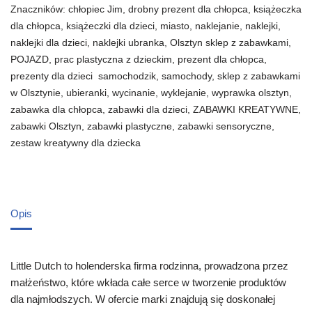
Znaczników:
chłopiec Jim
,
drobny prezent dla chłopca
,
książeczka
dla chłopca
,
książeczki dla dzieci
,
miasto
,
naklejanie
,
naklejki
,
naklejki dla dzieci
,
naklejki ubranka
,
Olsztyn sklep z zabawkami
,
POJAZD
,
prac plastyczna z dzieckim
,
prezent dla chłopca
,
prezenty dla dzieci samochodzik
,
samochody
,
sklep z zabawkami
w Olsztynie
,
ubieranki
,
wycinanie
,
wyklejanie
,
wyprawka olsztyn
,
zabawka dla chłopca
,
zabawki dla dzieci
,
ZABAWKI KREATYWNE
,
zabawki Olsztyn
,
zabawki plastyczne
,
zabawki sensoryczne
,
zestaw kreatywny dla dziecka
Opis
Little Dutch to holenderska firma rodzinna, prowadzona przez
małżeństwo, które wkłada całe serce w tworzenie produktów
dla najmłodszych. W ofercie marki znajdują się doskonałej