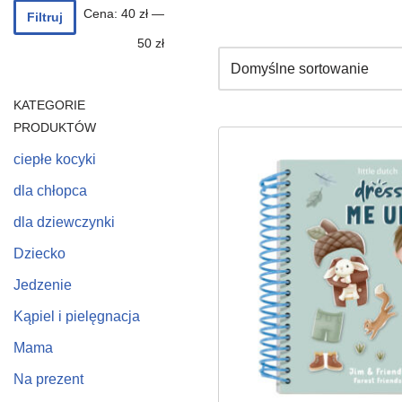
Cena:
40 zł
—
Filtruj
50 zł
KATEGORIE
PRODUKTÓW
ciepłe kocyki
dla chłopca
dla dziewczynki
Dziecko
Jedzenie
Kąpiel i pielęgnacja
Mama
Na prezent