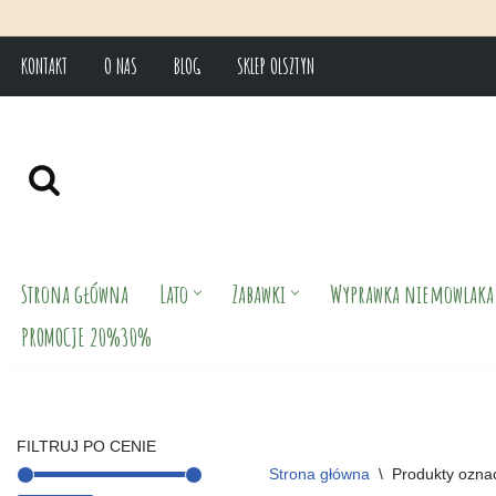
KONTAKT
O NAS
BLOG
SKLEP OLSZTYN
Przejdź
do
treści
Strona główna
Lato
Zabawki
Wyprawka niemowlaka
PROMOCJE 20%30%
FILTRUJ PO CENIE
Strona główna
\
Produkty ozna