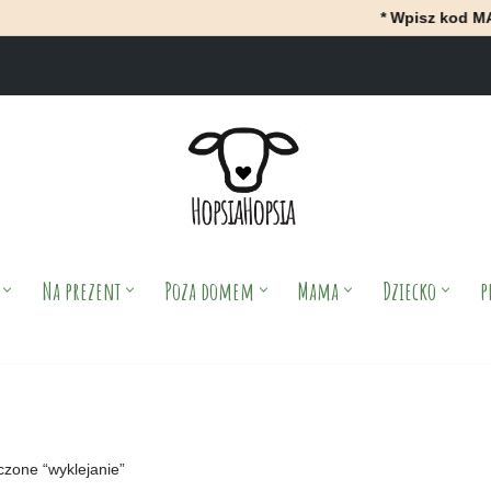
* Wpisz kod MAJ i Ot
Na prezent
Poza domem
Mama
Dziecko
p
czone “wyklejanie”