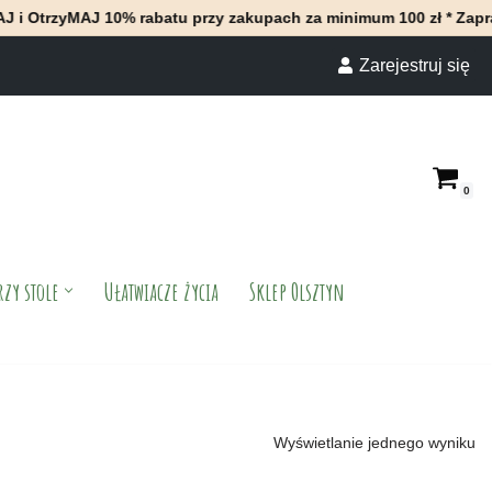
rzyMAJ 10% rabatu przy zakupach za minimum 100 zł * Zapraszamy
Zarejestruj się
0
rzy stole
Ułatwiacze życia
Sklep Olsztyn
Wyświetlanie jednego wyniku