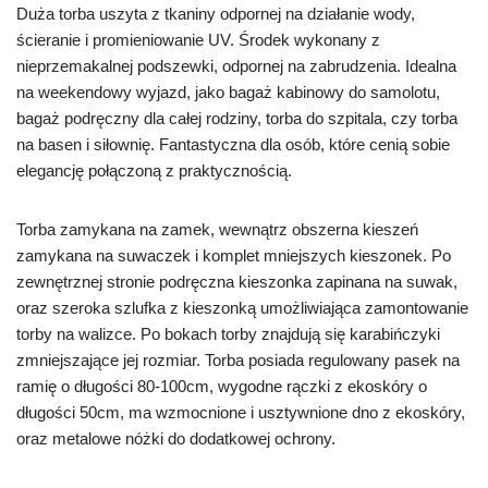
Duża torba uszyta z tkaniny odpornej na działanie wody,
ścieranie i promieniowanie UV. Środek wykonany z
nieprzemakalnej podszewki, odpornej na zabrudzenia. Idealna
na weekendowy wyjazd, jako bagaż kabinowy do samolotu,
bagaż podręczny dla całej rodziny, torba do szpitala, czy torba
na basen i siłownię. Fantastyczna dla osób, które cenią sobie
elegancję połączoną z praktycznością.
Torba zamykana na zamek, wewnątrz obszerna kieszeń
zamykana na suwaczek i komplet mniejszych kieszonek. Po
zewnętrznej stronie podręczna kieszonka zapinana na suwak,
oraz szeroka szlufka z kieszonką umożliwiająca zamontowanie
torby na walizce. Po bokach torby znajdują się karabińczyki
zmniejszające jej rozmiar. Torba posiada regulowany pasek na
ramię o długości 80-100cm, wygodne rączki z ekoskóry o
długości 50cm, ma wzmocnione i usztywnione dno z ekoskóry,
oraz metalowe nóżki do dodatkowej ochrony.