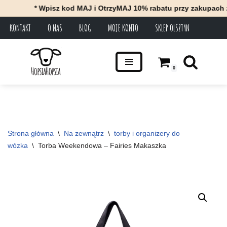
* Wpisz kod MAJ i OtrzyMAJ 10% rabatu przy zakupach za mi
KONTAKT
O NAS
BLOG
MOJE KONTO
SKLEP OLSZTYN
Przejdź
do
treści
0
Strona główna
\
Na zewnątrz
\
torby i organizery do 
wózka
\
Torba Weekendowa – Fairies Makaszka