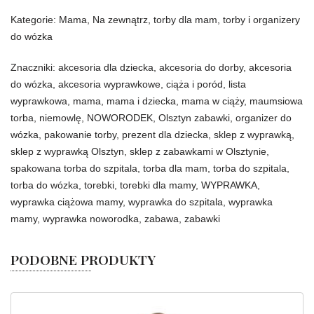
Kategorie:
Mama
,
Na zewnątrz
,
torby dla mam
,
torby i organizery
do wózka
Znaczniki:
akcesoria dla dziecka
,
akcesoria do dorby
,
akcesoria
do wózka
,
akcesoria wyprawkowe
,
ciąża i poród
,
lista
wyprawkowa
,
mama
,
mama i dziecka
,
mama w ciąży
,
maumsiowa
torba
,
niemowlę
,
NOWORODEK
,
Olsztyn zabawki
,
organizer do
wózka
,
pakowanie torby
,
prezent dla dziecka
,
sklep z wyprawką
,
sklep z wyprawką Olsztyn
,
sklep z zabawkami w Olsztynie
,
spakowana torba do szpitala
,
torba dla mam
,
torba do szpitala
,
torba do wózka
,
torebki
,
torebki dla mamy
,
WYPRAWKA
,
wyprawka ciążowa mamy
,
wyprawka do szpitala
,
wyprawka
mamy
,
wyprawka noworodka
,
zabawa
,
zabawki
PODOBNE PRODUKTY