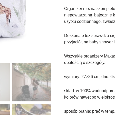
Organizer można skompleto
niepowtarzalną, bajecznie 
użytku codziennego, zwłaszc
Doskonale też sprawdza się
przyjaciół, na baby shower 
Wszystkie organizery Makas
dbałością o szczegóły.
wymiary: 27×36 cm, dno: 6×
skład: w 100% wodoodporna 
kolorów nawet po wielokrot
sposób prania: prać w temp.