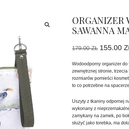
ORGANIZER
SAWANNA M
155.00
Z
179.00
ZŁ
Wodoodporny organizer do 
zewnętrznej stronie, trzeci
rozmiarów pomieści kosmetyk
to co potrzebne na spacerze
Uszyty z tkaniny odpornej n
wykonany z nieprzemakalnej
zamykany na zamek, po bok
służyć jako torebka, ma doł