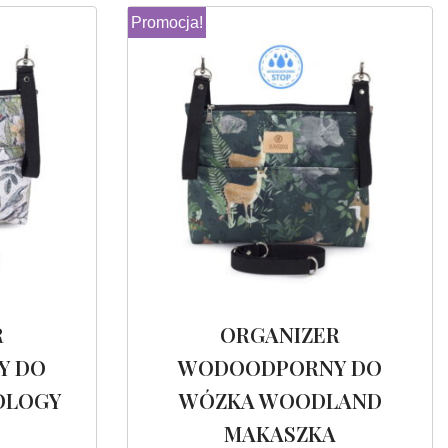
Promocja!
R
ORGANIZER
Y DO
WODOODPORNY DO
OLOGY
WÓZKA WOODLAND
MAKASZKA