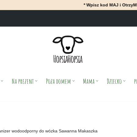
* Wpisz kod MAJ i OtrzyMAJ 10% rabat
Na prezent
Poza domem
Mama
Dziecko
p
anizer wodoodporny do wózka Sawanna Makaszka