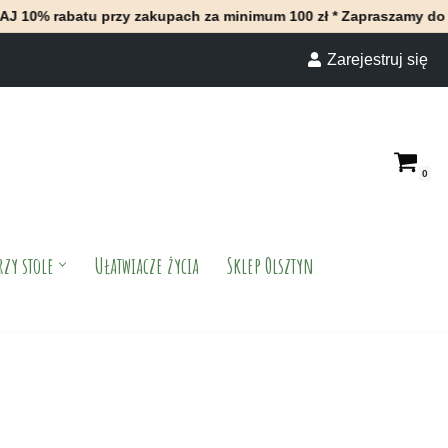
u przy zakupach za minimum 100 zł * Zapraszamy do naszego skle
Zarejestruj się
0
rzy stole
Ułatwiacze życia
Sklep Olsztyn