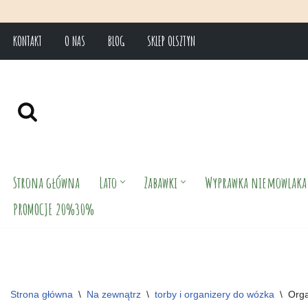
KONTAKT
O NAS
BLOG
SKLEP OLSZTYN
Przejdź
do
treści
Strona główna
Lato
Zabawki
Wyprawka niemowlaka
PROMOCJE 20%30%
Strona główna
\
Na zewnątrz
\
torby i organizery do wózka
\
Org