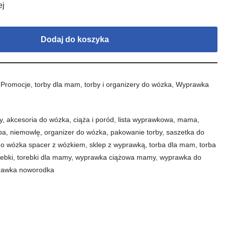
ej
Dodaj do koszyka
,
Promocje
,
torby dla mam
,
torby i organizery do wózka
,
Wyprawka
y
,
akcesoria do wózka
,
ciąża i poród
,
lista wyprawkowa
,
mama
,
ba
,
niemowlę
,
organizer do wózka
,
pakowanie torby
,
saszetka do
do wózka spacer z wózkiem
,
sklep z wyprawką
,
torba dla mam
,
torba
rebki
,
torebki dla mamy
,
wyprawka ciążowa mamy
,
wyprawka do
rawka noworodka