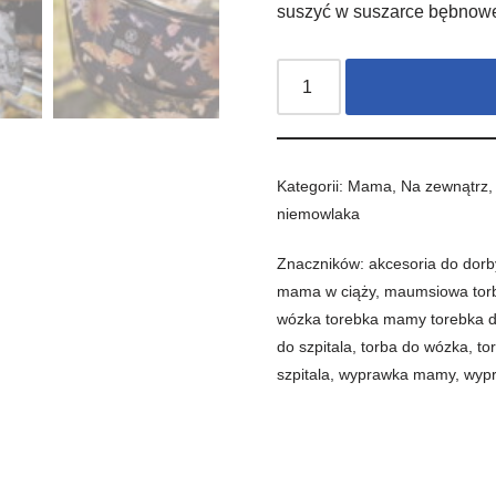
suszyć w suszarce bębnow
Kategorii:
Mama
,
Na zewnątrz
niemowlaka
Znaczników:
akcesoria do dorb
mama w ciąży
,
maumsiowa tor
wózka torebka mamy torebka 
do szpitala
,
torba do wózka
,
to
szpitala
,
wyprawka mamy
,
wyp