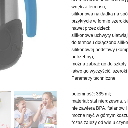
wnętrza termosu;
silikonowa nakładka na spód
przykrycie w formie szeroki
nawet przez dzieci;
silikonowe uchwyty ułatwia
do termosu dołączono silik
silikonowej podstawy (komp
potrzebny);
można zabrać go do szkoły, 
łatwo go wyczyścić, szerok
Parametry techniczne:
pojemność: 335 ml;
materiał: stal nierdzewna, si
nie zawiera BPA, ftalanów 
można myć w górnym koszu 
*czas zależy od wielu czynn