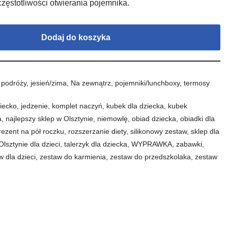
częstotliwości otwierania pojemnika.
Dodaj do koszyka
 podróży
,
jesień/zima
,
Na zewnątrz
,
pojemniki/lunchboxy
,
termosy
iecko
,
jedzenie
,
komplet naczyń
,
kubek dla dziecka
,
kubek
a
,
najlepszy sklep w Olsztynie
,
niemowlę
,
obiad dziecka
,
obiadki dla
rezent na pół roczku
,
rozszerzanie diety
,
silikonowy zestaw
,
sklep dla
Olsztynie dla dzieci
,
talerzyk dla dziecka
,
WYPRAWKA
,
zabawki
,
w dla dzieci
,
zestaw do karmienia
,
zestaw do przedszkolaka
,
zestaw