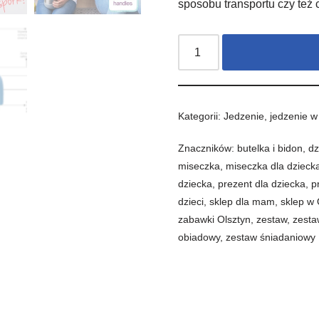
sposobu transportu czy też 
Kategorii:
Jedzenie
,
jedzenie w
Znaczników:
butelka i bidon
,
dz
miseczka
,
miseczka dla dzieck
dziecka
,
prezent dla dziecka
,
p
dzieci
,
sklep dla mam
,
sklep w 
zabawki Olsztyn
,
zestaw
,
zesta
obiadowy
,
zestaw śniadaniowy