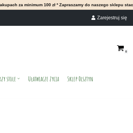
inimum 100 zł * Zapraszamy do naszego sklepu stacjonarnego w O
Zarejestruj się
0
rzy stole
Ułatwiacze życia
Sklep Olsztyn