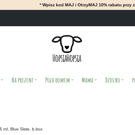
* Wpisz kod MAJ i OtrzyMAJ 10% rabatu przy zakupach za m
Na prezent
Poza domem
Mama
Dziecko
p
 ml, Blue Slate, b.box