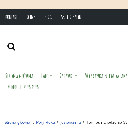
KONTAKT
O NAS
BLOG
SKLEP OLSZTYN
Przejdź
do
treści
Strona główna
Lato
Zabawki
Wyprawka niemowlaka
PROMOCJE 20%30%
Strona główna
\
Pory Roku
\
jesień/zima
\
Termos na jedzenie 335