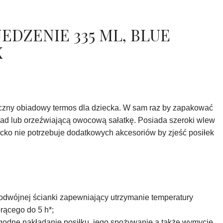
EDZENIE 335 ML, BLUE
X
yczny obiadowy termos dla dziecka. W sam raz by zapakować
ad lub orzeźwiającą owocową sałatkę. Posiada szeroki wlew
ecko nie potrzebuje dodatkowych akcesoriów by zjeść posiłek
odwójnej ścianki zapewniający utrzymanie temperatury
rącego do 5 h*;
godne nakładanie posiłku, jego spożywanie a także wymycie