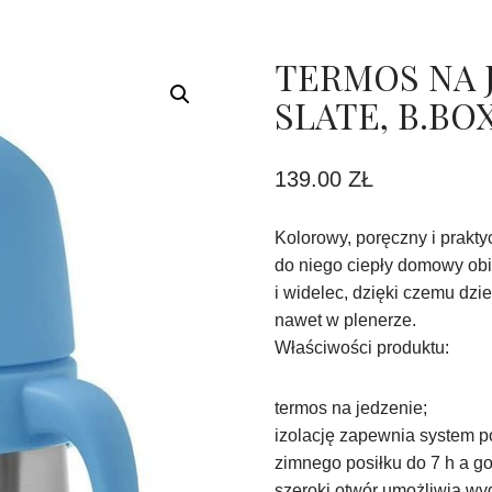
TERMOS NA J
SLATE, B.BO
139.00
ZŁ
Kolorowy, poręczny i prakt
do niego ciepły domowy obi
i widelec, dzięki czemu dzi
nawet w plenerze.
Właściwości produktu:
termos na jedzenie;
izolację zapewnia system p
zimnego posiłku do 7 h a go
szeroki otwór umożliwia wy