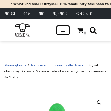
* Wpisz kod MAJ i OtrzyMAJ 10% rabatu przy zakupach za minimu
KONTAKT
O NAS
BLOG
MOJE KONTO
SKLEP OLSZTYN
Przejdź
do
treści
0
Strona główna
\
Na prezent
\
prezenty dla dzieci
\
Gryzak 
silikonowy Soczysta Malina – zabawka sensoryczna dla niemowląt 
RaZbaby