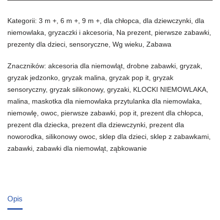
Kategorii:
3 m +
,
6 m +
,
9 m +
,
dla chłopca
,
dla dziewczynki
,
dla
niemowlaka
,
gryzaczki i akcesoria
,
Na prezent
,
pierwsze zabawki
,
prezenty dla dzieci
,
sensoryczne
,
Wg wieku
,
Zabawa
Znaczników:
akcesoria dla niemowląt
,
drobne zabawki
,
gryzak
,
gryzak jedzonko
,
gryzak malina
,
gryzak pop it
,
gryzak
sensoryczny
,
gryzak silikonowy
,
gryzaki
,
KLOCKI NIEMOWLAKA
,
malina
,
maskotka dla niemowlaka przytulanka dla niemowlaka
,
niemowlę
,
owoc
,
pierwsze zabawki
,
pop it
,
prezent dla chłopca
,
prezent dla dziecka
,
prezent dla dziewczynki
,
prezent dla
noworodka
,
silikonowy owoc
,
sklep dla dzieci
,
sklep z zabawkami
,
zabawki
,
zabawki dla niemowląt
,
ząbkowanie
Opis