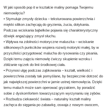
W jaki sposób pop it w kształcie maliny pomaga Twojemu
niemowlęciu?
• Stymuluje zmysły dziecka – teksturowana powierzchnia i
miękki silikon zachęcają do gryzienia, żucia, dotykania.
Podczas wciskania bąbelków pojawia się charakterystyczny
dźwięk angażujący zmysł słuchu.
• Wpływa na zdolności motoryczne maluszka – wciskanie
silikonowych punkcików wspiera rozwój motoryki małej, by w
przyszłości przygotować malucha do rysowania czy pisania.
Dzięki temu zajęciu niemowlę ćwiczy skupienie wzroku i
zbliżanie rączek do linii środkowej ciała.
• Przynosi ulgę podczas ząbkowania – kształt, wielkość i
powierzchnia zostały tak pomyślane, by bezpiecznie dotrzeć do
jak największej powierzchni w jamie ustnej niemowlęcia. Dzięki
temu maluch może sam operować gryzakiem, by poradzić
sobie z dyskomfortem towarzyszącym wyrzynaniu się zębów.
• Rozbudza ciekawość świata – naturalny kształt maliny
zachęca do sięgania po zabawkę, oswaja z nowym owocem,