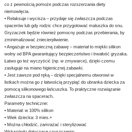
co z pewnością pomoże podczas rozszerzania diety
niemowlęcia.
• Relaksuje i wycisza – przydaje się zwłaszcza podczas
spacerów lub gdy rodzic chce przygotować maluszka do snu.
Gryzaczek będzie również pomocny podczas przebierania, by
zminimalizować zniecierpliwienie.
• Angażuje w bezpieczną zabawę – materiał to miękki silikon
wolny od BPA gwarantujący bezpieczeństwo i trwałość gryzaka.
Łatwo go też wyczyścić (np. w zmywarce), dzięki czemu
zasługuje na miano higienicznej zabawki.
• Jest zawsze pod ręką – dzięki specjalnemu otworowi w
listkach można go z łatwością przypiąć do ubranka dziecka za
pomocą silikonowego łańcuszka. To praktyczne rozwiązanie
zwłaszcza na spacerach.
Parametry techniczne:
• Materiał: w 100% silikon
• Wiek dziecka: 3 mies.+
• Można chłodzić, zamrażać i sterylizować
Wskazówki dotyczące czyszczenia: