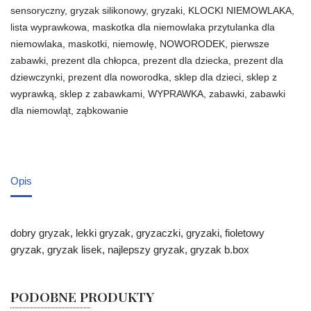
sensoryczny
,
gryzak silikonowy
,
gryzaki
,
KLOCKI NIEMOWLAKA
,
lista wyprawkowa
,
maskotka dla niemowlaka przytulanka dla
niemowlaka
,
maskotki
,
niemowlę
,
NOWORODEK
,
pierwsze
zabawki
,
prezent dla chłopca
,
prezent dla dziecka
,
prezent dla
dziewczynki
,
prezent dla noworodka
,
sklep dla dzieci
,
sklep z
wyprawką
,
sklep z zabawkami
,
WYPRAWKA
,
zabawki
,
zabawki
dla niemowląt
,
ząbkowanie
Opis
dobry gryzak, lekki gryzak, gryzaczki, gryzaki, fioletowy
gryzak, gryzak lisek, najlepszy gryzak, gryzak b.box
PODOBNE PRODUKTY