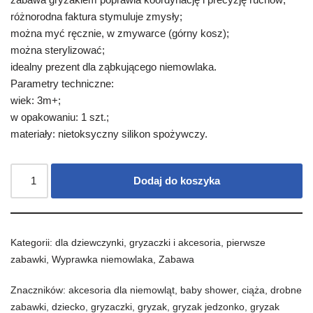
różnorodna faktura stymuluje zmysły;
można myć ręcznie, w zmywarce (górny kosz);
można sterylizować;
idealny prezent dla ząbkującego niemowlaka.
Parametry techniczne:
wiek: 3m+;
w opakowaniu: 1 szt.;
materiały: nietoksyczny silikon spożywczy.
Dodaj do koszyka
Kategorii:
dla dziewczynki
,
gryzaczki i akcesoria
,
pierwsze
zabawki
,
Wyprawka niemowlaka
,
Zabawa
Znaczników:
akcesoria dla niemowląt
,
baby shower
,
ciąża
,
drobne
zabawki
,
dziecko
,
gryzaczki
,
gryzak
,
gryzak jedzonko
,
gryzak