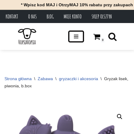
* Wpisz kod MAJ i OtrzyMAJ 10% rabatu przy zakupach za m
KONTAKT
O NAS
BLOG
MOJE KONTO
SKLEP OLSZTYN
Przejdź
do
treści
0
Strona główna
\
Zabawa
\
gryzaczki i akcesoria
\
Gryzak lisek, 
piwonia, b.box