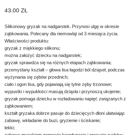
43.00
ZŁ
Silikonowy gryzak na nadgarstek. Przynosi ulgę w okresie
ząbkowania. Polecany dla niemowląt od 3 miesiąca życia.
Właściwości produktu:
gryzak z miękkiego silikonu;
można założyć dziecku na nadgarstek;
gryzak sprawdza się na różnych etapach ząbkowania;
przemyślany kształt – głowa lisa łagodzi ból dziąseł, podczas
wyżynania się zębów przednich;
ciało i ogon lisa, gdy pojawiają się tylne zęby trzonowe;
wypustki i wypukłości masują dziąsła i przynoszą ukojenie;
gryzak pomaga dziecku w rozładowaniu napięć związanych z
ząbkowaniem;
kształt gryzaka dobrze pasuje do dziecięcych dłoni ułatwiając
zabawę, wkładanie do buzi, gryzienie i ściskanie;
lekki;
zabawa gryzakiem poprawia koordynację i precyzję ruchów;