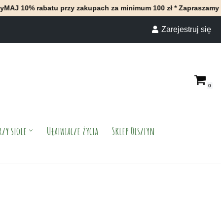
abatu przy zakupach za minimum 100 zł * Zapraszamy do naszego 
Zarejestruj się
0
rzy stole
Ułatwiacze życia
Sklep Olsztyn