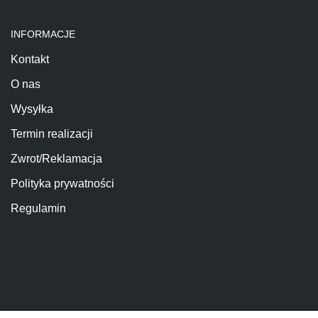
INFORMACJE
Kontakt
O nas
Wysyłka
Termin realizacji
Zwrot/Reklamacja
Polityka prywatności
Regulamin
2020 HopsiaHopsia|
hosted by
Appstar