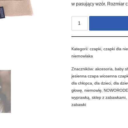
w pasujący wzór. Rozmiar c
Kategorii:
czapki
,
czapki dla ni
niemowlaka
Znaczników:
akcesoria
,
baby s
jesienna czapa wiosenna czap
dla chłopca
,
dla dzieci
,
dla dzi
głowę
,
niemowlę
,
NOWORODE
wyprawką
,
sklep z zabawkami
zabawki