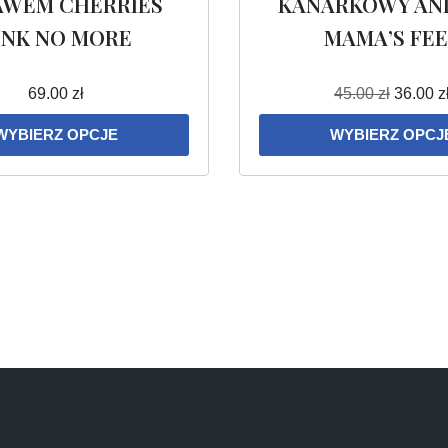
AWEM CHERRIES
KANARKOWY AN
INK NO MORE
MAMA’S FE
69.00
zł
45.00
zł
36.00
z
WYBIERZ OPCJE
WYBIERZ OPCJ