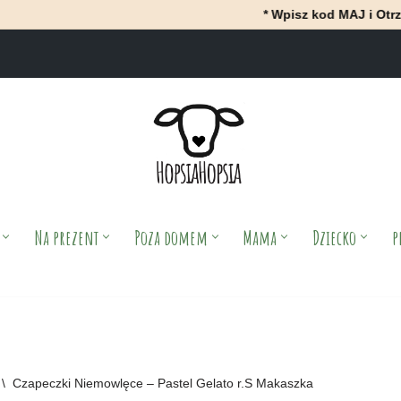
* Wpisz kod MAJ i OtrzyMAJ 10% r
Na prezent
Poza domem
Mama
Dziecko
p
\
Czapeczki Niemowlęce – Pastel Gelato r.S Makaszka