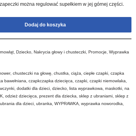
zapeczki można regulować supełkiem w jej górnej części.
Dodaj do koszyka
emowląt
,
Dziecko
,
Nakrycia głowy i chusteczki
,
Promocje
,
Wyprawka
hower
,
chusteczki na głowę
,
chustka
,
ciąża
,
ciepłe czapki
,
czapka
ka bawełniana
,
czapkczapka dziecięca
,
czapki
,
czapki niemowlaka
,
ewczynki
,
dodatki dla dzieci
,
dziecko
,
lista wyprawkowa
,
maskotki
,
na
K
,
odzież dziecięca
,
prezent dla dziecka
,
sklep z ubraniami
,
sklep z
,
ubrania dla dzieci
,
ubranka
,
WYPRAWKA
,
wyprawka noworodka
,