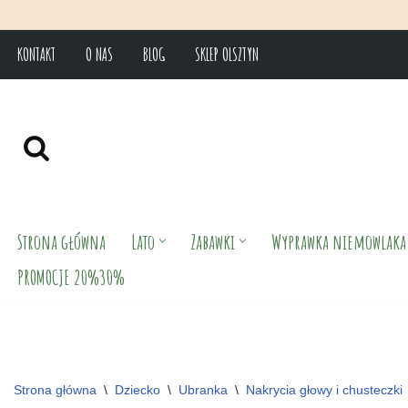
KONTAKT
O NAS
BLOG
SKLEP OLSZTYN
Przejdź
do
treści
Strona główna
Lato
Zabawki
Wyprawka niemowlaka
PROMOCJE 20%30%
Strona główna
\
Dziecko
\
Ubranka
\
Nakrycia głowy i chusteczki