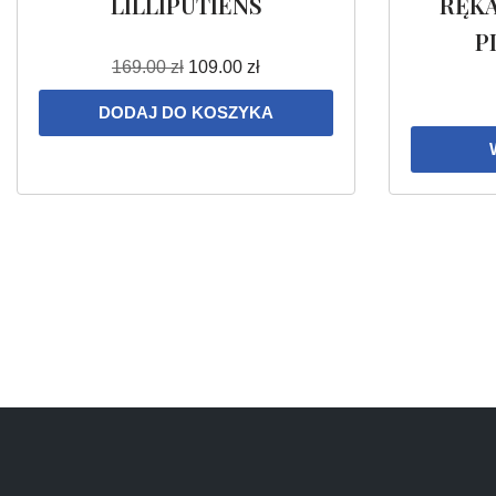
LILLIPUTIENS
RĘK
P
169.00
zł
109.00
zł
DODAJ DO KOSZYKA