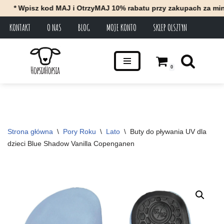
isz kod MAJ i OtrzyMAJ 10% rabatu przy zakupach za minimum 100
KONTAKT
O NAS
BLOG
MOJE KONTO
SKLEP OLSZTYN
Przejdź
do
treści
0
Strona główna
\
Pory Roku
\
Lato
\
Buty do pływania UV dla 
dzieci Blue Shadow Vanilla Copenganen