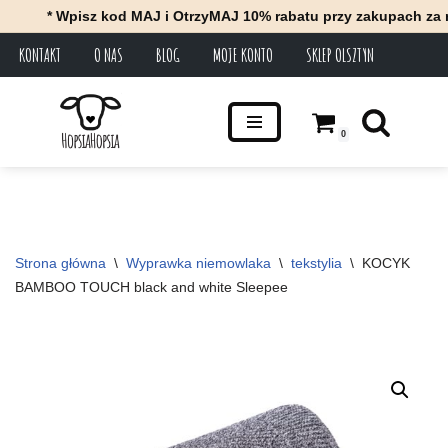
* Wpisz kod MAJ i OtrzyMAJ 10% rabatu przy zakupach za minimu
KONTAKT
O NAS
BLOG
MOJE KONTO
SKLEP OLSZTYN
Przejdź
do
treści
0
Strona główna
\
Wyprawka niemowlaka
\
tekstylia
\
KOCYK 
BAMBOO TOUCH black and white Sleepee