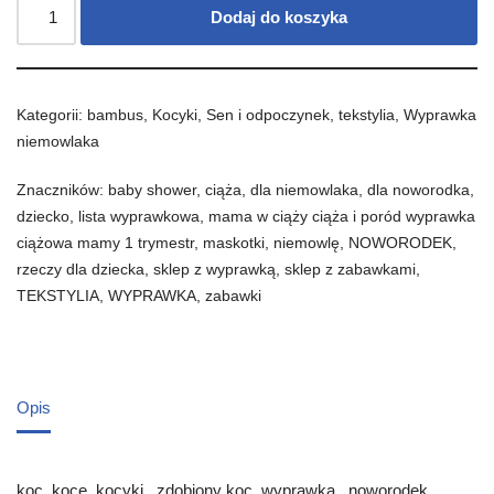
Dodaj do koszyka
Kategorii:
bambus
,
Kocyki
,
Sen i odpoczynek
,
tekstylia
,
Wyprawka
niemowlaka
Znaczników:
baby shower
,
ciąża
,
dla niemowlaka
,
dla noworodka
,
dziecko
,
lista wyprawkowa
,
mama w ciąży ciąża i poród wyprawka
ciążowa mamy 1 trymestr
,
maskotki
,
niemowlę
,
NOWORODEK
,
rzeczy dla dziecka
,
sklep z wyprawką
,
sklep z zabawkami
,
TEKSTYLIA
,
WYPRAWKA
,
zabawki
Opis
koc, koce, kocyki, zdobiony koc, wyprawka , noworodek,