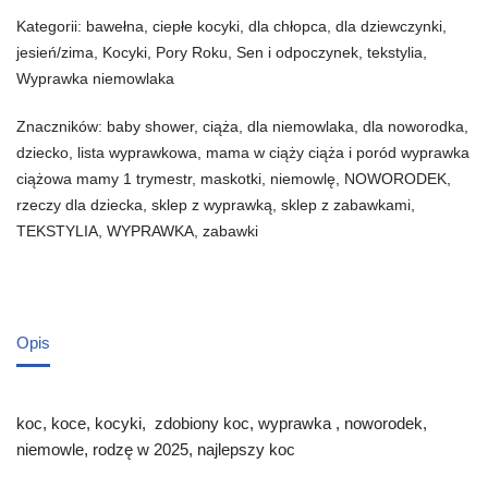
Kategorii:
bawełna
,
ciepłe kocyki
,
dla chłopca
,
dla dziewczynki
,
jesień/zima
,
Kocyki
,
Pory Roku
,
Sen i odpoczynek
,
tekstylia
,
Wyprawka niemowlaka
Znaczników:
baby shower
,
ciąża
,
dla niemowlaka
,
dla noworodka
,
dziecko
,
lista wyprawkowa
,
mama w ciąży ciąża i poród wyprawka
ciążowa mamy 1 trymestr
,
maskotki
,
niemowlę
,
NOWORODEK
,
rzeczy dla dziecka
,
sklep z wyprawką
,
sklep z zabawkami
,
TEKSTYLIA
,
WYPRAWKA
,
zabawki
Opis
koc, koce, kocyki, zdobiony koc, wyprawka , noworodek,
niemowle, rodzę w 2025, najlepszy koc