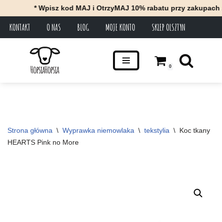
* Wpisz kod MAJ i OtrzyMAJ 10% rabatu przy zakupach za mi
KONTAKT
O NAS
BLOG
MOJE KONTO
SKLEP OLSZTYN
Przejdź
do
treści
0
Strona główna
\
Wyprawka niemowlaka
\
tekstylia
\
Koc tkany 
HEARTS Pink no More