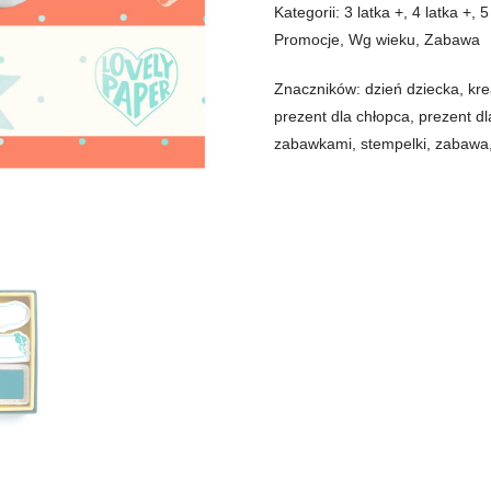
Kategorii:
3 latka +
,
4 latka +
,
5
Promocje
,
Wg wieku
,
Zabawa
Znaczników:
dzień dziecka
,
kr
prezent dla chłopca
,
prezent dl
zabawkami
,
stempelki
,
zabawa