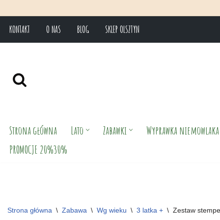
KONTAKT
O NAS
BLOG
SKLEP OLSZTYN
Przejdź
do
treści
Strona główna
Lato
Zabawki
Wyprawka niemowlaka
PROMOCJE 20%30%
Strona główna
\
Zabawa
\
Wg wieku
\
3 latka +
\
Zestaw stempe