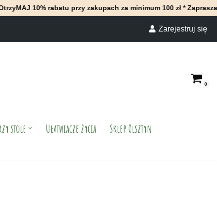
 rabatu przy zakupach za minimum 100 zł * Zapraszamy do naszeg
Zarejestruj się
0
rzy stole
Ułatwiacze życia
Sklep Olsztyn