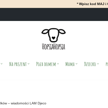
* Wpisz kod MAJ i OtrzyMAJ 10%
Na prezent
Poza domem
Mama
Dziecko
p
lków – wiadomości LAM Djeco