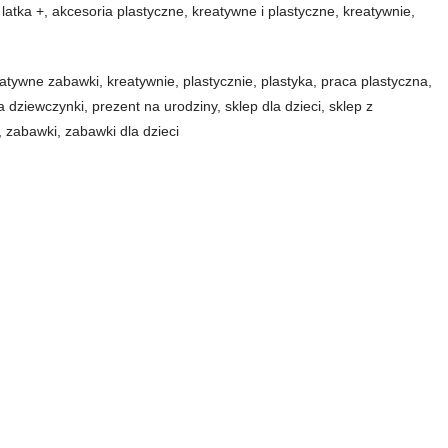
 latka +
,
akcesoria plastyczne
,
kreatywne i plastyczne
,
kreatywnie
,
eatywne zabawki
,
kreatywnie
,
plastycznie
,
plastyka
,
praca plastyczna
,
a dziewczynki
,
prezent na urodziny
,
sklep dla dzieci
,
sklep z
,
zabawki
,
zabawki dla dzieci