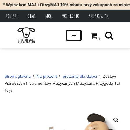
z kod MAJ i OtrzyMAJ 10% rabatu przy zakupach za minimum 100 
KONTAKT
O NAS
BLOG
MOJE KONTO
SKLEP OLSZTYN
Przejdź
do
treści
0
Strona główna
\
Na prezent
\
prezenty dla dzieci
\
Zestaw 
Pierwszych Instrumentów Muzycznych Muzyczna Przygoda Taf 
Toys