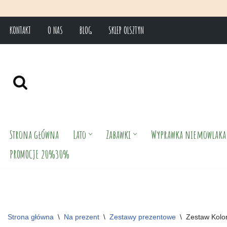
KONTAKT
O NAS
BLOG
SKLEP OLSZTYN
Przejdź
do
treści
Strona główna
Lato
Zabawki
Wyprawka niemowlaka
PROMOCJE 20%30%
Strona główna
\
Na prezent
\
Zestawy prezentowe
\
Zestaw Kolo