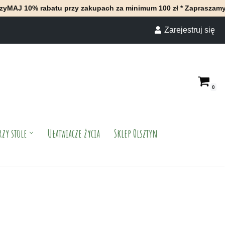
abatu przy zakupach za minimum 100 zł * Zapraszamy do naszego 
Zarejestruj się
0
rzy stole
Ułatwiacze życia
Sklep Olsztyn