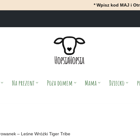
* Wpisz kod MAJ i OtrzyMAJ 10% r
Na prezent
Poza domem
Mama
Dziecko
p
rowanek – Leśne Wróżki Tiger Tribe