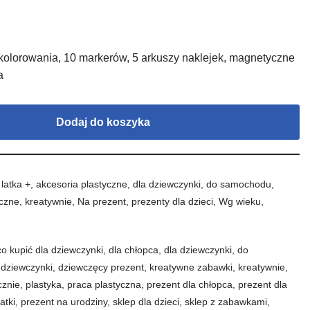
 kolorowania, 10 markerów, 5 arkuszy naklejek, magnetyczne
a
Dodaj do koszyka
 latka +
,
akcesoria plastyczne
,
dla dziewczynki
,
do samochodu
,
yczne
,
kreatywnie
,
Na prezent
,
prezenty dla dzieci
,
Wg wieku
,
co kupić dla dziewczynki
,
dla chłopca
,
dla dziewczynki
,
do
 dziewczynki
,
dziewczęcy prezent
,
kreatywne zabawki
,
kreatywnie
,
cznie
,
plastyka
,
praca plastyczna
,
prezent dla chłopca
,
prezent dla
atki
,
prezent na urodziny
,
sklep dla dzieci
,
sklep z zabawkami
,