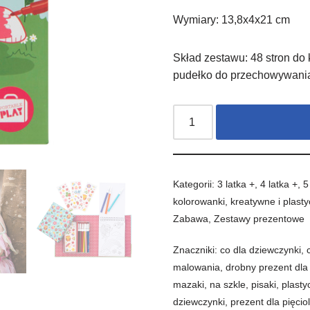
Wymiary: 13,8x4x21 cm
Skład zestawu: 48 stron do
pudełko do przechowywani
Kategorii:
3 latka +
,
4 latka +
,
5
kolorowanki
,
kreatywne i plast
Zabawa
,
Zestawy prezentowe
Znaczniki:
co dla dziewczynki
,
malowania
,
drobny prezent dla
mazaki
,
na szkle
,
pisaki
,
plasty
dziewczynki
,
prezent dla pięciol