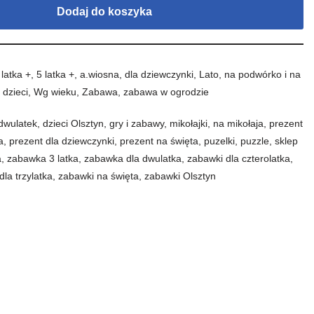
Dodaj do koszyka
 latka +
,
5 latka +
,
a.wiosna
,
dla dziewczynki
,
Lato
,
na podwórko i na
 dzieci
,
Wg wieku
,
Zabawa
,
zabawa w ogrodzie
dwulatek
,
dzieci Olsztyn
,
gry i zabawy
,
mikołajki
,
na mikołaja
,
prezent
a
,
prezent dla dziewczynki
,
prezent na święta
,
puzelki
,
puzzle
,
sklep
a
,
zabawka 3 latka
,
zabawka dla dwulatka
,
zabawki dla czterolatka
,
dla trzylatka
,
zabawki na święta
,
zabawki Olsztyn