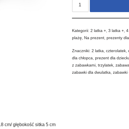
Kategorii:
2 latka +
,
3 latka +
,
4
plażę
,
Na prezent
,
prezenty dla
Znaczniki:
2 latka
,
czterolatek
,
dla chłopca
,
prezent dla dzieck
z zabawkami
,
trzylatek
,
zabaw
zabawki dla dwulatka
,
zabawki 
8 cm/ głębokość sitka 5 cm