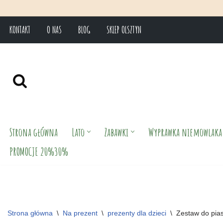
KONTAKT
O NAS
BLOG
SKLEP OLSZTYN
Przejdź
do
treści
Strona główna
Lato
Zabawki
Wyprawka niemowlaka
PROMOCJE 20%30%
Strona główna
\
Na prezent
\
prezenty dla dzieci
\
Zestaw do pia