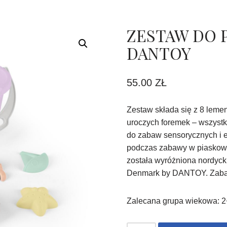
ZESTAW DO P
DANTOY
55.00
ZŁ
Zestaw składa się z 8 lemen
uroczych foremek – wszystk
do zabaw sensorycznych i ek
podczas zabawy w piaskown
została wyróżniona nordy
Denmark by DANTOY. Zaba
Zalecana grupa wiekowa: 