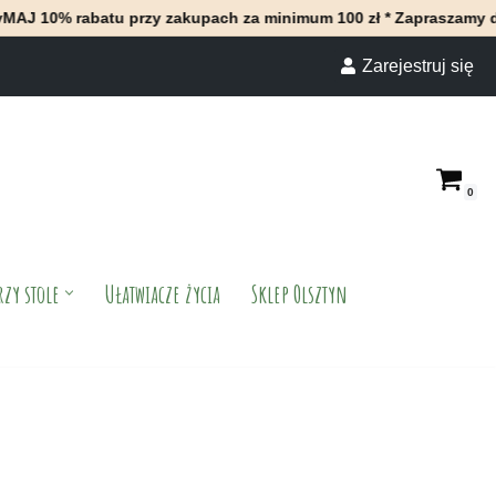
batu przy zakupach za minimum 100 zł * Zapraszamy do naszego s
Zarejestruj się
0
rzy stole
Ułatwiacze życia
Sklep Olsztyn