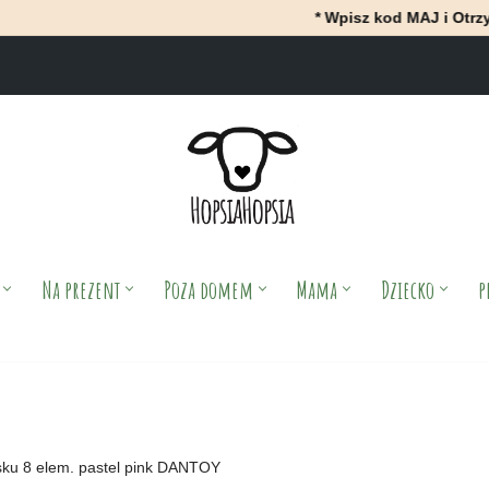
* Wpisz kod MAJ i OtrzyMAJ 10% ra
Na prezent
Poza domem
Mama
Dziecko
p
sku 8 elem. pastel pink DANTOY