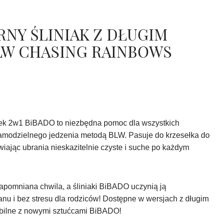
Y ŚLINIAK Z DŁUGIM
W CHASING RAINBOWS
szek 2w1 BiBADO to niezbędna pomoc dla wszystkich
samodzielnego jedzenia metodą BLW. Pasuje do krzesełka do
iając ubrania nieskazitelnie czyste i suche po każdym
apomniana chwila, a śliniaki BiBADO uczynią ją
anu i bez stresu dla rodziców! Dostępne w wersjach z długim
ybilne z nowymi sztućcami BiBADO!