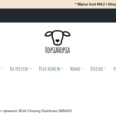
* Wpisz kod MAJ i OtrzyMAJ 10% ra
Na prezent
Poza domem
Mama
Dziecko
p
gim rękawem BLW Chasing Rainbows BiBADO