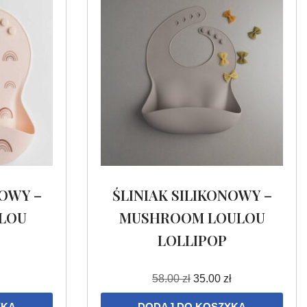
NOWY –
ŚLINIAK SILIKONOWY –
LOU
MUSHROOM LOULOU
LOLLIPOP
58.00
zł
35.00
zł
YKA
DODAJ DO KOSZYKA