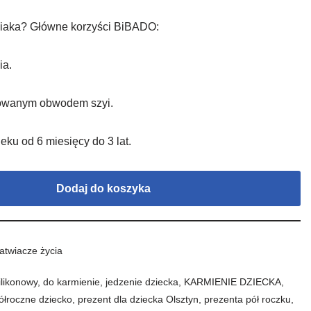
niaka? Główne korzyści BiBADO:
ia.
ulowanym obwodem szyi.
ku od 6 miesięcy do 3 lat.
Dodaj do koszyka
atwiacze życia
ilikonowy
,
do karmienie
,
jedzenie dziecka
,
KARMIENIE DZIECKA
,
ółroczne dziecko
,
prezent dla dziecka Olsztyn
,
prezenta pół roczku
,