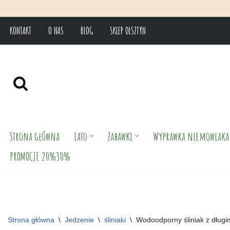
KONTAKT
O NAS
BLOG
SKLEP OLSZTYN
Przejdź
do
treści
Strona główna
Lato
Zabawki
Wyprawka niemowlaka
PROMOCJE 20%30%
Strona główna
\
Jedzenie
\
śliniaki
\
Wodoodporny śliniak z dłu