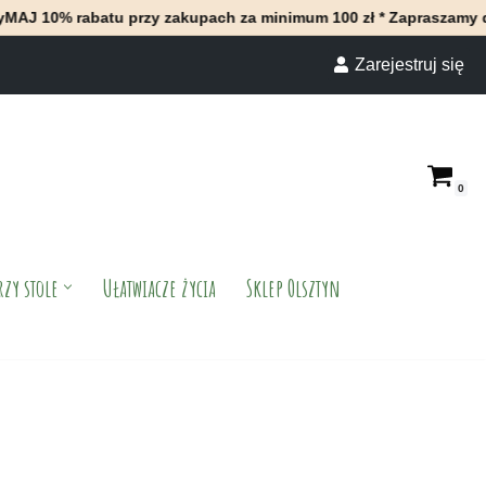
batu przy zakupach za minimum 100 zł * Zapraszamy do naszego s
Zarejestruj się
0
rzy stole
Ułatwiacze życia
Sklep Olsztyn