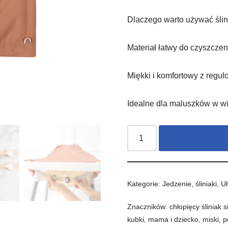
Dlaczego warto używać śli
Materiał łatwy do czyszczen
Miękki i komfortowy z reg
Idealne dla maluszków w wie
Kategorie:
Jedzenie
,
śliniaki
,
Uł
Znaczników:
chłopięcy śliniak s
kubki
,
mama i dziecko
,
miski
,
p