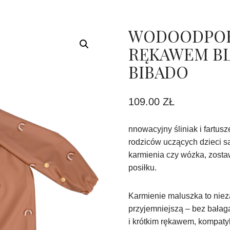
WODOODPORN
RĘKAWEM BL
BIBADO
109.00
ZŁ
nnowacyjny śliniak i fartu
rodziców uczących dzieci 
karmienia czy wózka, zostaw
posiłku.
Karmienie maluszka to niez
przyjemniejszą – bez bałag
i krótkim rękawem, kompat