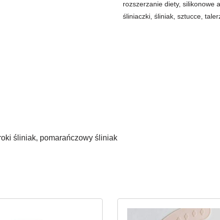
rozszerzanie diety
,
silikonowe 
śliniaczki
,
śliniak
,
sztucce
,
taler
eroki śliniak, pomarańczowy śliniak