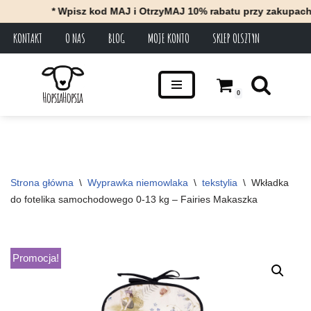
* Wpisz kod MAJ i OtrzyMAJ 10% rabatu przy zakupach za 
KONTAKT
O NAS
BLOG
MOJE KONTO
SKLEP OLSZTYN
Przejdź
do
treści
0
Strona główna
\
Wyprawka niemowlaka
\
tekstylia
\
Wkładka 
do fotelika samochodowego 0-13 kg – Fairies Makaszka
Promocja!