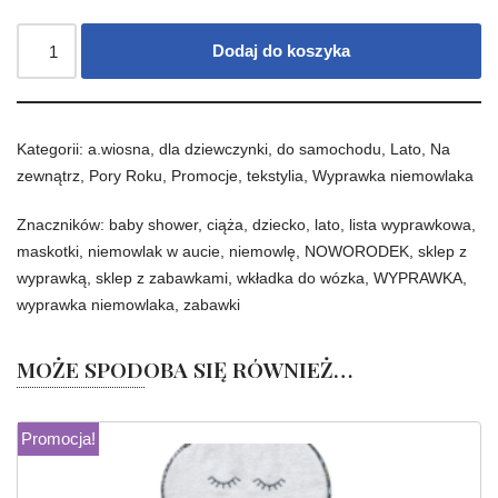
Dodaj do koszyka
Kategorii:
a.wiosna
,
dla dziewczynki
,
do samochodu
,
Lato
,
Na
zewnątrz
,
Pory Roku
,
Promocje
,
tekstylia
,
Wyprawka niemowlaka
Znaczników:
baby shower
,
ciąża
,
dziecko
,
lato
,
lista wyprawkowa
,
maskotki
,
niemowlak w aucie
,
niemowlę
,
NOWORODEK
,
sklep z
wyprawką
,
sklep z zabawkami
,
wkładka do wózka
,
WYPRAWKA
,
wyprawka niemowlaka
,
zabawki
MOŻE SPODOBA SIĘ RÓWNIEŻ…
Promocja!