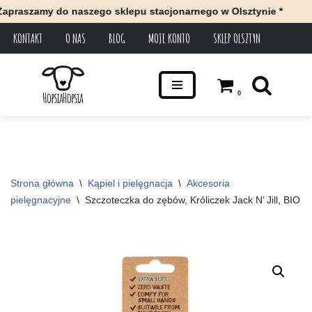
aszamy do naszego sklepu stacjonarnego w Olsztynie *
KONTAKT
O NAS
BLOG
MOJE KONTO
SKLEP OLSZTYN
Przejdź
do
treści
0
Strona główna
\
Kąpiel i pielęgnacja
\
Akcesoria 
pielęgnacyjne
\
Szczoteczka do zębów, Króliczek Jack N’ Jill, BIO