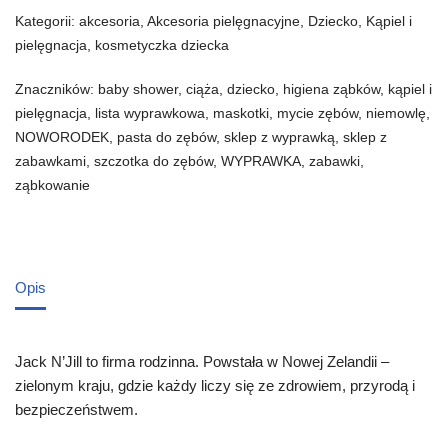
Kategorii:
akcesoria
,
Akcesoria pielęgnacyjne
,
Dziecko
,
Kąpiel i
pielęgnacja
,
kosmetyczka dziecka
Znaczników:
baby shower
,
ciąża
,
dziecko
,
higiena ząbków
,
kąpiel i
pielęgnacja
,
lista wyprawkowa
,
maskotki
,
mycie zębów
,
niemowlę
,
NOWORODEK
,
pasta do zębów
,
sklep z wyprawką
,
sklep z
zabawkami
,
szczotka do zębów
,
WYPRAWKA
,
zabawki
,
ząbkowanie
Opis
Jack N’Jill to firma rodzinna. Powstała w Nowej Zelandii –
zielonym kraju, gdzie każdy liczy się ze zdrowiem, przyrodą i
bezpieczeństwem.