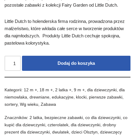
pozostałe zabawki z kolekcji Fairy Garden od Little Dutch.
Little Dutch to holenderska firma rodzinna, prowadzona przez
małżeństwo, które wkłada całe serce w tworzenie produktów
dla najmłodszych. Produkty Little Dutch cechuje spokojna,
pastelowa kolorystyka.
Dodaj do koszyka
Kategorii:
12 m +
,
18 m +
,
2 latka +
,
9 m +
,
dla dziewczynki
,
dla
niemowlaka
,
drewniane
,
edukacyjne
,
klocki
,
pierwsze zabawki
,
sortery
,
Wg wieku
,
Zabawa
Znaczników:
2 latka
,
bezpieczne zabawki
,
co dla dziewczynki
,
co
kupić dla dziewczynki
,
czterolatek
,
dla dziewczynki
,
drobny
prezent dla dziewczynki
,
dwulatek
,
dzieci Olsztyn
,
dziewczęcy