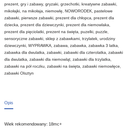
prezent
,
gry i zabawy
,
gryzaki
,
grzechotki
,
kreatywne zabawki
,
mikołajki
,
na mikołaja
,
niemowlę
,
NOWORODEK
,
pastelowe
zabawki
,
pierwsze zabawki
,
prezent dla chłopca
,
prezent dla
dziecka
,
prezent dla dziewczynki
,
prezent dla niemowlaka
,
prezent dla pięciolatki
,
prezent na święta
,
puzelki
,
puzzle
,
sensoryczne zabawki
,
sklep z zabawkami
,
trzylatek
,
urodziny
dziewczynki
,
WYPRAWKA
,
zabawa
,
zabawka
,
zabawka 3 latka
,
zabawka dla dwulatka
,
zabawki
,
zabawki dla czterolatka
,
zabawki
dla dwulatka
,
zabawki dla niemowląt
,
zabawki dla trzylatka
,
zabawki na pół roczku
,
zabawki na święta
,
zabawki niemowlęce
,
zabawki Olsztyn
Opis
Wiek rekomendowany: 18mc+