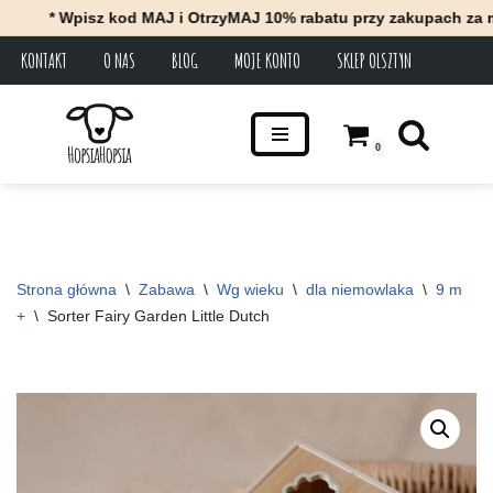
* Wpisz kod MAJ i OtrzyMAJ 10% rabatu przy zakupach za minimu
KONTAKT
O NAS
BLOG
MOJE KONTO
SKLEP OLSZTYN
Przejdź
do
treści
0
Strona główna
\
Zabawa
\
Wg wieku
\
dla niemowlaka
\
9 m 
+
\
Sorter Fairy Garden Little Dutch