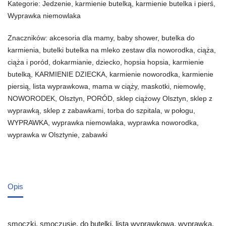
Kategorie:
Jedzenie
,
karmienie butelką
,
karmienie butelka i pierś
,
Wyprawka niemowlaka
Znaczników:
akcesoria dla mamy
,
baby shower
,
butelka do
karmienia
,
butelki butelka na mleko zestaw dla noworodka
,
ciąża
,
ciąża i poród
,
dokarmianie
,
dziecko
,
hopsia hopsia
,
karmienie
butelką
,
KARMIENIE DZIECKA
,
karmienie noworodka
,
karmienie
piersią
,
lista wyprawkowa
,
mama w ciąży
,
maskotki
,
niemowlę
,
NOWORODEK
,
Olsztyn
,
PORÓD
,
sklep ciążowy Olsztyn
,
sklep z
wyprawką
,
sklep z zabawkami
,
torba do szpitala
,
w połogu
,
WYPRAWKA
,
wyprawka niemowlaka
,
wyprawka noworodka
,
wyprawka w Olsztynie
,
zabawki
Opis
smoczki, smoczusie, do butelki, lista wyprawkowa, wyprawka,