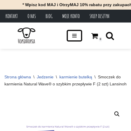
* Wpisz kod MAJ i OtrzyMAJ 10% rabatu przy zakupach za
KONTAKT
O NAS
BLOG
MOJE KONTO
SKLEP OLSZTYN
Przejdź
do
treści
0
Strona główna
\
Jedzenie
\
karmienie butelką
\
Smoczek do 
karmienia Natural Wave® o szybkim przepływie F (2 szt) Lansinoh