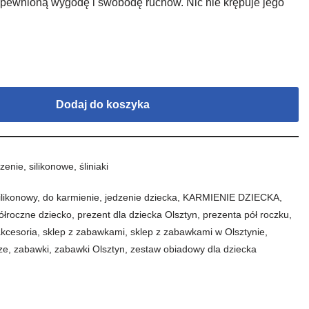
pewnioną wygodę i swobodę ruchów. Nic nie krępuje jego
Dodaj do koszyka
zenie
,
silikonowe
,
śliniaki
ilikonowy
,
do karmienie
,
jedzenie dziecka
,
KARMIENIE DZIECKA
,
ółroczne dziecko
,
prezent dla dziecka Olsztyn
,
prezenta pół roczku
,
akcesoria
,
sklep z zabawkami
,
sklep z zabawkami w Olsztynie
,
ze
,
zabawki
,
zabawki Olsztyn
,
zestaw obiadowy dla dziecka