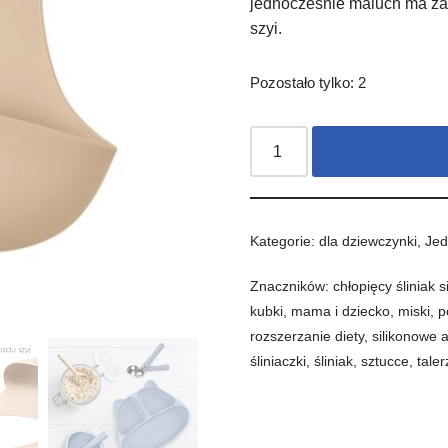
jednocześnie maluch ma za
szyi.
Pozostało tylko: 2
Kategorie:
dla dziewczynki
,
Jed
Znaczników:
chłopięcy śliniak s
kubki
,
mama i dziecko
,
miski
,
p
rozszerzanie diety
,
silikonowe 
śliniaczki
,
śliniak
,
sztucce
,
taler