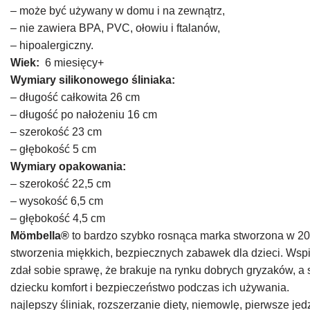
– może być używany w domu i na zewnątrz,
– nie zawiera BPA, PVC, ołowiu i ftalanów,
– hipoalergiczny.
Wiek:
6 miesięcy+
Wymiary silikonowego śliniaka:
– długość całkowita 26 cm
– długość po nałożeniu 16 cm
– szerokość 23 cm
– głębokość 5 cm
Wymiary opakowania:
– szerokość 22,5 cm
– wysokość 6,5 cm
– głębokość 4,5 cm
Mömbella®
to bardzo szybko rosnąca marka stworzona w 20
stworzenia miękkich, bezpiecznych zabawek dla dzieci. Wspie
zdał sobie sprawę, że brakuje na rynku dobrych gryzaków, a s
dziecku komfort i bezpieczeństwo podczas ich używania.
najlepszy śliniak, rozszerzanie diety, niemowlę, pierwsze jedz