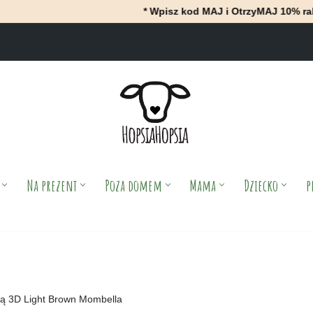
* Wpisz kod MAJ i OtrzyMAJ 10% rabatu przy zak
Na prezent
Poza domem
Mama
Dziecko
p
nką 3D Light Brown Mombella