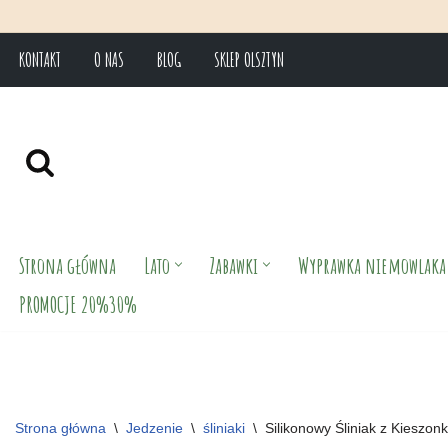
KONTAKT
O NAS
BLOG
SKLEP OLSZTYN
Przejdź
do
treści
Strona główna
Lato
Zabawki
Wyprawka niemowlaka
PROMOCJE 20%30%
Strona główna
\
Jedzenie
\
śliniaki
\
Silikonowy Śliniak z Kieszo