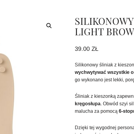
SILIKONOWY 
LIGHT BRO
39.00
ZŁ
Silikonowy śliniak z kieszo
wychwytywać wszystkie o
go wykonano jest lekki, por
Śliniak z kieszonką zapewn
kręgosłupa
. Obwód szyi s
malucha za pomocą
6-stop
Dzięki tej wygodnej personal