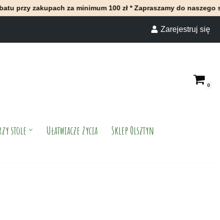
upach za minimum 100 zł * Zapraszamy do naszego sklepu stacjo
Zarejestruj się
0
rzy stole
Ułatwiacze życia
Sklep Olsztyn