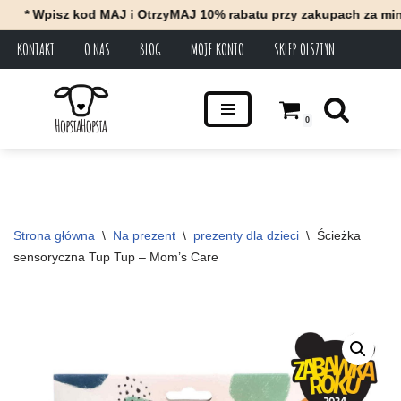
 kod MAJ i OtrzyMAJ 10% rabatu przy zakupach za minimum 100 z
KONTAKT
O NAS
BLOG
MOJE KONTO
SKLEP OLSZTYN
Przejdź
do
treści
0
Strona główna
\
Na prezent
\
prezenty dla dzieci
\
Ścieżka 
sensoryczna Tup Tup – Mom’s Care