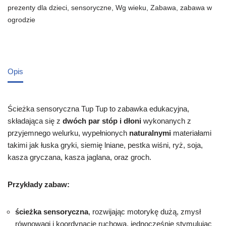
prezenty dla dzieci
,
sensoryczne
,
Wg wieku
,
Zabawa
,
zabawa w
ogrodzie
Opis
Ścieżka sensoryczna Tup Tup to zabawka edukacyjna,
składająca się z
dwóch par stóp i dłoni
wykonanych z
przyjemnego welurku, wypełnionych
naturalnymi
materiałami
takimi jak łuska gryki, siemię lniane, pestka wiśni, ryż, soja,
kasza gryczana, kasza jaglana, oraz groch.
Przykłady zabaw:
ścieżka sensoryczna
, rozwijając motorykę dużą, zmysł
równowagi i koordynację ruchową, jednocześnie stymulując