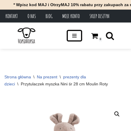
* Wpisz kod MAJ i OtrzyMAJ 10% rabatu przy zakupach za minim
KONTAKT
O NAS
BLOG
MOJE KONTO
SKLEP OLSZTYN
Przejdź
do
treści
0
Strona główna
\
Na prezent
\
prezenty dla 
dzieci
\
Przytulaczek myszka Nini śr 28 cm Moulin Roty