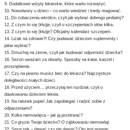
9. Dodatkowe wizyty lekarskie, które warto rozważyć.
10. Nowotwory u dzieci – co warto wiedzieć i kiedy reagować.
11. Do zobaczenia wkrótce, czyli jak wybrać dobrego pediatrę?
12. Z czym to się (kłu)je, czyli o szczepieniach słów kilka.
13. Z czym to się (kłu)je? Oficjalny kalendarz szczepień.
14. Lizak na zdrowie?! Czy podawać dzieciom suplementy i
jakie wybrać?
15. Dmuchaj na zimne, czyli jak budować odporność dziecka?
16. Sezon uważam za otwarty. Sposoby na katar, kaszel i
przeziębienie.
17. Czy na pewno musisz biec do lekarza? Najczęstsze
dolegliwości małych dzieci.
18. Przed użyciem… przeczytaj ten rozdział, czyli o
dawkowaniu dzieciom leków.
19. Na ratunek pupie! Jak zapobiegać i radzić sobie z
odparzeniami?
20. Kolka niemowlęca – jak ją przetrwać?
21. Co gryzie Twoje dziecko? O ząbkowaniu niemowląt.
22. Smoczek – dawać czy nie dawać? Oto jest pytanie.