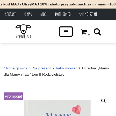
i OtrzyMAJ 10% rabatu przy zakupach za minimum 100 zł * Zapra
KONTAKT
O NAS
BLOG
MOJE KONTO
SKLEP OLSZTYN
Przejdź
do
treści
0
Strona główna
\
Na prezent
\
baby shower
\
Poradnik „Mamy 
dla Mamy i Taty” tom II Rodzicielstwo
Promocja!