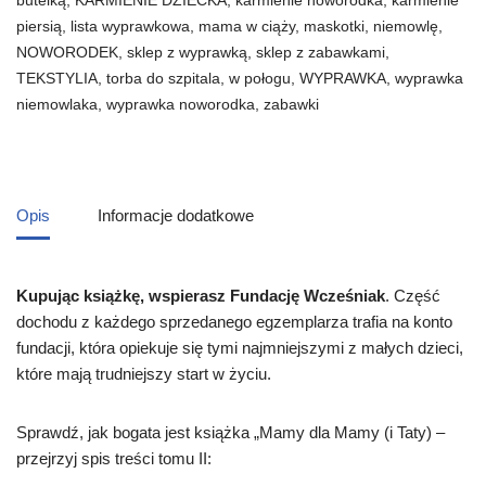
butelką
,
KARMIENIE DZIECKA
,
karmienie noworodka
,
karmienie
piersią
,
lista wyprawkowa
,
mama w ciąży
,
maskotki
,
niemowlę
,
NOWORODEK
,
sklep z wyprawką
,
sklep z zabawkami
,
TEKSTYLIA
,
torba do szpitala
,
w połogu
,
WYPRAWKA
,
wyprawka
niemowlaka
,
wyprawka noworodka
,
zabawki
Opis
Informacje dodatkowe
Kupując książkę, wspierasz Fundację Wcześniak
. Część
dochodu z każdego sprzedanego egzemplarza trafia na konto
fundacji, która opiekuje się tymi najmniejszymi z małych dzieci,
które mają trudniejszy start w życiu.
Sprawdź, jak bogata jest książka „Mamy dla Mamy (i Taty) –
przejrzyj spis treści tomu II: