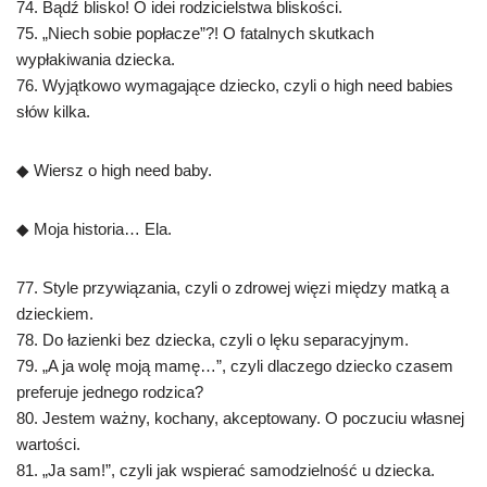
74. Bądź blisko! O idei rodzicielstwa bliskości.
75. „Niech sobie popłacze”?! O fatalnych skutkach
wypłakiwania dziecka.
76. Wyjątkowo wymagające dziecko, czyli o high need babies
słów kilka.
◆ Wiersz o high need baby.
◆ Moja historia… Ela.
77. Style przywiązania, czyli o zdrowej więzi między matką a
dzieckiem.
78. Do łazienki bez dziecka, czyli o lęku separacyjnym.
79. „A ja wolę moją mamę…”, czyli dlaczego dziecko czasem
preferuje jednego rodzica?
80. Jestem ważny, kochany, akceptowany. O poczuciu własnej
wartości.
81. „Ja sam!”, czyli jak wspierać samodzielność u dziecka.