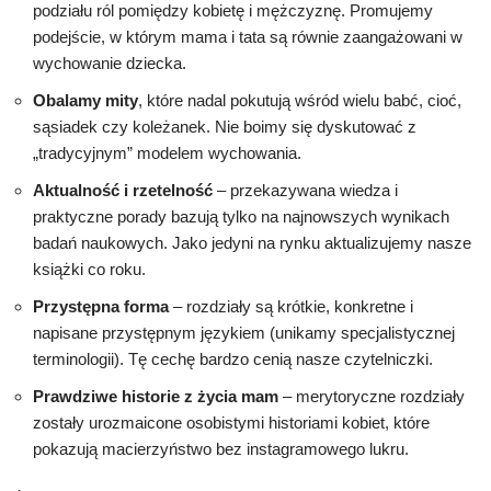
podziału ról pomiędzy kobietę i mężczyznę. Promujemy
podejście, w którym mama i tata są równie zaangażowani w
wychowanie dziecka.
Obalamy mity
, które nadal pokutują wśród wielu babć, cioć,
sąsiadek czy koleżanek. Nie boimy się dyskutować z
„tradycyjnym” modelem wychowania.
Aktualność i rzetelność
– przekazywana wiedza i
praktyczne porady bazują tylko na najnowszych wynikach
badań naukowych. Jako jedyni na rynku aktualizujemy nasze
książki co roku.
Przystępna forma
– rozdziały są krótkie, konkretne i
napisane przystępnym językiem (unikamy specjalistycznej
terminologii). Tę cechę bardzo cenią nasze czytelniczki.
Prawdziwe historie z życia mam
– merytoryczne rozdziały
zostały urozmaicone osobistymi historiami kobiet, które
pokazują macierzyństwo bez instagramowego lukru.