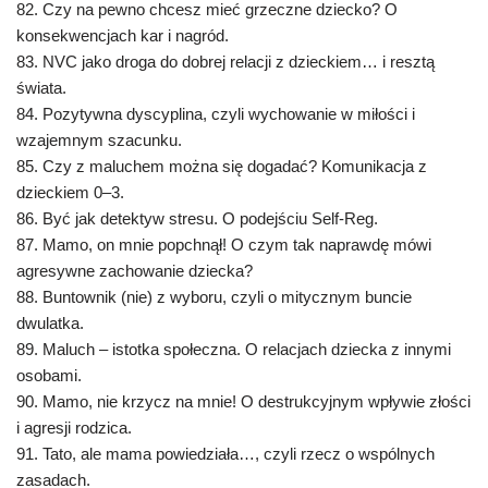
82. Czy na pewno chcesz mieć grzeczne dziecko? O
konsekwencjach kar i nagród.
83. NVC jako droga do dobrej relacji z dzieckiem… i resztą
świata.
84. Pozytywna dyscyplina, czyli wychowanie w miłości i
wzajemnym szacunku.
85. Czy z maluchem można się dogadać? Komunikacja z
dzieckiem 0–3.
86. Być jak detektyw stresu. O podejściu Self-Reg.
87. Mamo, on mnie popchnął! O czym tak naprawdę mówi
agresywne zachowanie dziecka?
88. Buntownik (nie) z wyboru, czyli o mitycznym buncie
dwulatka.
89. Maluch – istotka społeczna. O relacjach dziecka z innymi
osobami.
90. Mamo, nie krzycz na mnie! O destrukcyjnym wpływie złości
i agresji rodzica.
91. Tato, ale mama powiedziała…, czyli rzecz o wspólnych
zasadach.