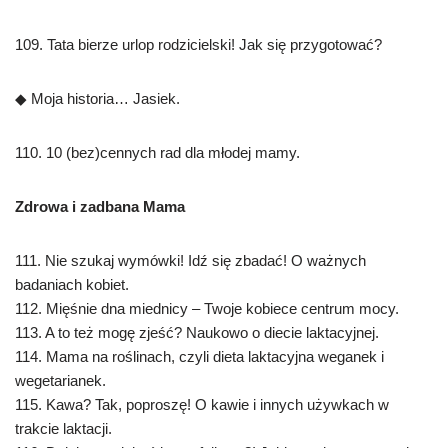
109. Tata bierze urlop rodzicielski! Jak się przygotować?
◆ Moja historia… Jasiek.
110. 10 (bez)cennych rad dla młodej mamy.
Zdrowa i zadbana Mama
111. Nie szukaj wymówki! Idź się zbadać! O ważnych
badaniach kobiet.
112. Mięśnie dna miednicy – Twoje kobiece centrum mocy.
113. A to też mogę zjeść? Naukowo o diecie laktacyjnej.
114. Mama na roślinach, czyli dieta laktacyjna weganek i
wegetarianek.
115. Kawa? Tak, poproszę! O kawie i innych używkach w
trakcie laktacji.