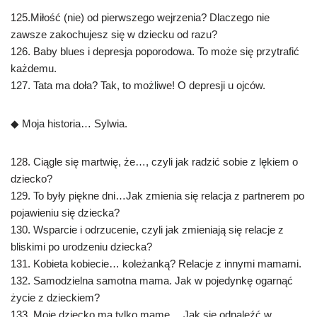
125.Miłość (nie) od pierwszego wejrzenia? Dlaczego nie
zawsze zakochujesz się w dziecku od razu?
126. Baby blues i depresja poporodowa. To może się przytrafić
każdemu.
127. Tata ma doła? Tak, to możliwe! O depresji u ojców.
◆ Moja historia… Sylwia.
128. Ciągle się martwię, że…, czyli jak radzić sobie z lękiem o
dziecko?
129. To były piękne dni…Jak zmienia się relacja z partnerem po
pojawieniu się dziecka?
130. Wsparcie i odrzucenie, czyli jak zmieniają się relacje z
bliskimi po urodzeniu dziecka?
131. Kobieta kobiecie… koleżanką? Relacje z innymi mamami.
132. Samodzielna samotna mama. Jak w pojedynkę ogarnąć
życie z dzieckiem?
133. Moje dziecko ma tylko mamę… Jak się odnaleźć w