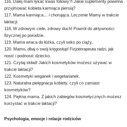
116. Dalej mam łykać kwas foliowy?! Jakie suplementy powinna
przyjmować kobieta karmiąca piersią?
117. Mama karmiąca… i chorująca. Leczenie Mamy w trakcie
laktacji.
118. W zdrowym ciele, zdrowy duch! Powrót do aktywności
fizycznej po porodzie.
119. Mama wraca do łóżka, czyli seks po ciąży.
120. Mamo, dbaj o swój kręgosłup! Fizjoterapeuta radzi, jak
nosić i podnosić dziecko.
121. Czytaj skład! Jakich kosmetyków możesz używać w
trakcie laktacji?
122. Kosmetyki weganek i wegetarianek.
123. Naturalna pielęgnacja kobiety, czyli co zamiast
kosmetyków?
124. Piękna mama. Z jakich zabiegów kosmetycznych możesz
korzystać w trakcie laktacji?
Psychologia, emocje i relacje rodziców