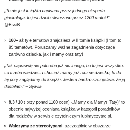
„To nie jest książka napisana przez jednego eksperta
ginekologa, to jest dzieło stworzone przez 1200 matek!”
–
@EssiB
160
– aż tyle tematów znajdziesz w II tomie książki (I tom to
89 tematów). Poruszamy ważne zagadnienia dotyczące
zarówno dziecka, jak i mamy oraz taty!
„Tak naprawdę nie potrzeba już nic innego, bo tu jest wszystko,
co trzeba wiedzieć. I chociaż mamy już roczne dziecko, to do
tej pory zaglądamy do książki. Jestem bardzo szczęśliwa, że ją
dostałam.” – Sylwia
8,3 / 10
( przy ponad 1180 ocen) -„Mamy dla Mamy(i Taty)” to
obecnie najwyżej oceniana książka w kategorii poradników
dla rodziców w serwisie czytelniczym lubimyczytac.pl.
Walczymy ze stereotypami
, szczególnie w obszarze