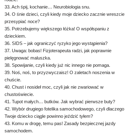
33. Ach śpij, kochanie… Neurobiologia snu.
34. O śnie dzieci, czyli kiedy moje dziecko zacznie wreszcie
przesypiać noce?
35. Potrzebujemy większego łóżka! O współspaniu z
dzieckiem.
36. SIDS – jak ograniczyć ryzyko jego wystąpienia?
37. Uwaga: bobas! Fizjoterapeuta radzi, jak poprawnie
pielęgnować maluszka.
38. Spowijanie, czyli kiedy już nic innego nie pomaga.
39. Noś, noś, to przyzwyczaisz! O zaletach noszenia w
chuście.
40. Chust i nosideł moc, czyli jak nie zwariować w
chustoświecie.
41. Tupot małych… butków. Jak wybrać pierwsze buty?
42. Wybór drugiego fotelika samochodowego, czyli dlaczego
Twoje dziecko ciągle powinno jeździć tyłem?
43. Komu w drogę, temu pas! Zasady bezpiecznej jazdy
samochodem.