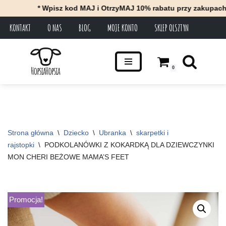
* Wpisz kod MAJ i OtrzyMAJ 10% rabatu przy zakupach za mi
KONTAKT
O NAS
BLOG
MOJE KONTO
SKLEP OLSZTYN
Przejdź
do
treści
0
Strona główna
\
Dziecko
\
Ubranka
\
skarpetki i 
rajstopki
\
PODKOLANÓWKI Z KOKARDKĄ DLA DZIEWCZYNKI 
MON CHERI BEŻOWE MAMA’S FEET
Promocja!