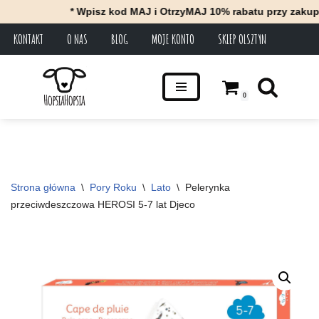
* Wpisz kod MAJ i OtrzyMAJ 10% rabatu przy zakupach 
KONTAKT
O NAS
BLOG
MOJE KONTO
SKLEP OLSZTYN
Przejdź
do
treści
0
Strona główna
\
Pory Roku
\
Lato
\
Pelerynka 
przeciwdeszczowa HEROSI 5-7 lat Djeco