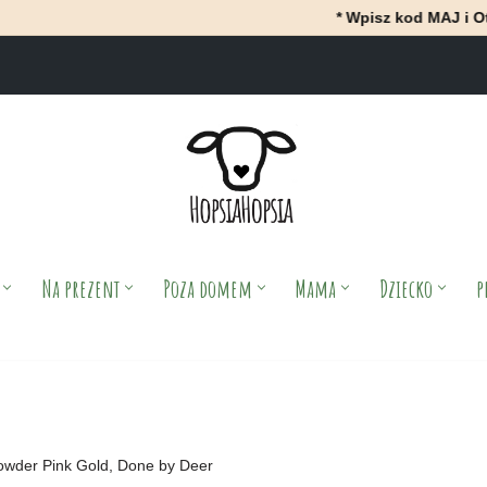
* Wpisz kod MAJ i OtrzyMAJ 10
Na prezent
Poza domem
Mama
Dziecko
p
owder Pink Gold, Done by Deer