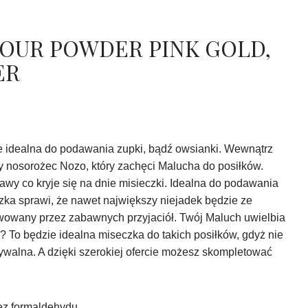
OUR POWDER PINK GOLD,
ER
e idealna do podawania zupki, bądź owsianki. Wewnątrz
zy nosorożec Nozo, który zachęci Malucha do posiłków.
awy co kryje się na dnie misieczki. Idealna do podawania
zka sprawi, że nawet największy niejadek będzie ze
wowany przez zabawnych przyjaciół. Twój Maluch uwielbia
? To będzie idealna miseczka do takich posiłków, gdyż nie
mywalna. A dzięki szerokiej ofercie możesz skompletować
ez formaldehydu