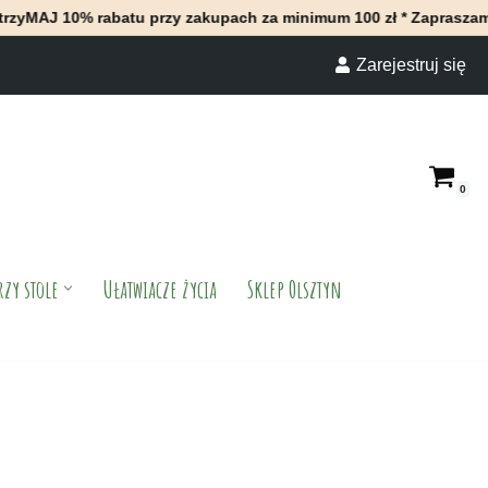
% rabatu przy zakupach za minimum 100 zł * Zapraszamy do nasze
Zarejestruj się
0
rzy stole
Ułatwiacze życia
Sklep Olsztyn