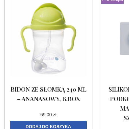
BIDON ZE SŁOMKĄ 240 ML
SILIK
– ANANASOWY, B.BOX
PODKŁ
MA
69.00
zł
S
DODAJ DO KOSZYKA