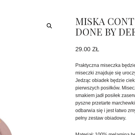
MISKA CONT
DONE BY DE
29.00
ZŁ
Praktyczna miseczka będzi
miseczki znajduje się uroc
Jedząc obiadek będzie ciek
pierwszych posiłków. Misec
smakiem jadł posiłek zaser
pyszne przetarte marchewki
odbarwia się i jest łatwo z
pełny zestaw obiadowy.
Materiał: 100% melamina b