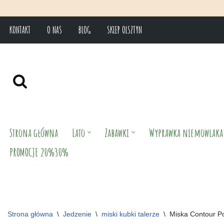
KONTAKT
O NAS
BLOG
SKLEP OLSZTYN
Przejdź
do
treści
Strona główna
Lato
Zabawki
Wyprawka niemowlaka
PROMOCJE 20%30%
Strona główna
\
Jedzenie
\
miski kubki talerze
\
Miska Contour P