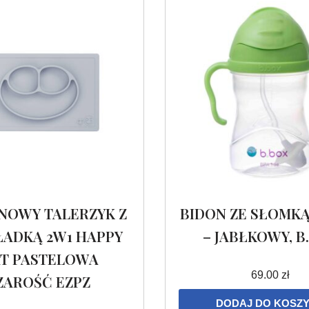
ONOWY TALERZYK Z
BIDON ZE SŁOMKĄ
ADKĄ 2W1 HAPPY
– JABŁKOWY, B
T PASTELOWA
69.00
zł
ZAROŚĆ EZPZ
DODAJ DO KOSZ