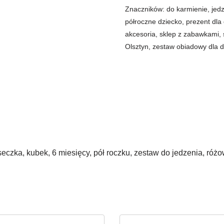
Znaczników:
do karmienie
,
jed
półroczne dziecko
,
prezent dla
akcesoria
,
sklep z zabawkami
,
Olsztyn
,
zestaw obiadowy dla d
miseczka, kubek, 6 miesięcy, pół roczku, zestaw do jedzenia, róż