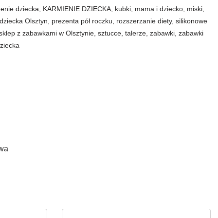
zenie dziecka
,
KARMIENIE DZIECKA
,
kubki
,
mama i dziecko
,
miski
,
 dziecka Olsztyn
,
prezenta pół roczku
,
rozszerzanie diety
,
silikonowe
sklep z zabawkami w Olsztynie
,
sztucce
,
talerze
,
zabawki
,
zabawki
ziecka
owa