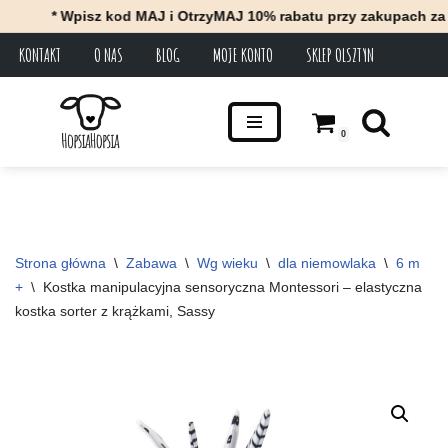
* Wpisz kod MAJ i OtrzyMAJ 10% rabatu przy zakupach za minimu
KONTAKT
O NAS
BLOG
MOJE KONTO
SKLEP OLSZTYN
Przejdź
do
treści
0
Strona główna
\
Zabawa
\
Wg wieku
\
dla niemowlaka
\
6 m 
+
\
Kostka manipulacyjna sensoryczna Montessori – elastyczna 
kostka sorter z krążkami, Sassy