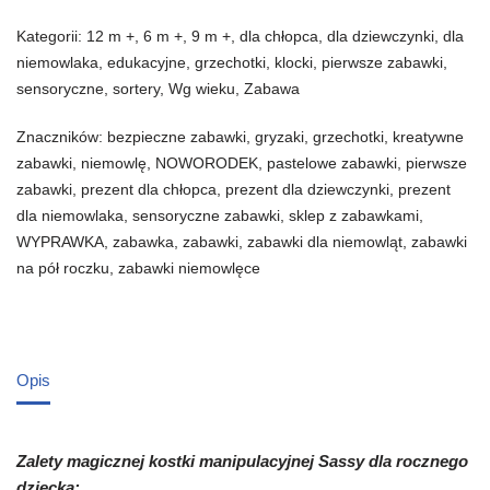
Kategorii:
12 m +
,
6 m +
,
9 m +
,
dla chłopca
,
dla dziewczynki
,
dla
niemowlaka
,
edukacyjne
,
grzechotki
,
klocki
,
pierwsze zabawki
,
sensoryczne
,
sortery
,
Wg wieku
,
Zabawa
Znaczników:
bezpieczne zabawki
,
gryzaki
,
grzechotki
,
kreatywne
zabawki
,
niemowlę
,
NOWORODEK
,
pastelowe zabawki
,
pierwsze
zabawki
,
prezent dla chłopca
,
prezent dla dziewczynki
,
prezent
dla niemowlaka
,
sensoryczne zabawki
,
sklep z zabawkami
,
WYPRAWKA
,
zabawka
,
zabawki
,
zabawki dla niemowląt
,
zabawki
na pół roczku
,
zabawki niemowlęce
Opis
Zalety magicznej kostki manipulacyjnej Sassy dla rocznego
dziecka: