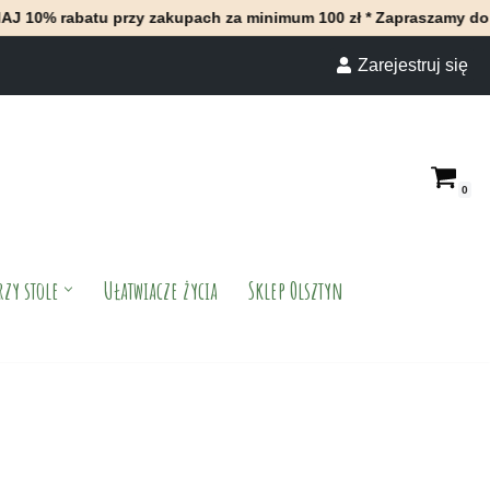
rzy zakupach za minimum 100 zł * Zapraszamy do naszego sklepu 
Zarejestruj się
0
rzy stole
Ułatwiacze życia
Sklep Olsztyn