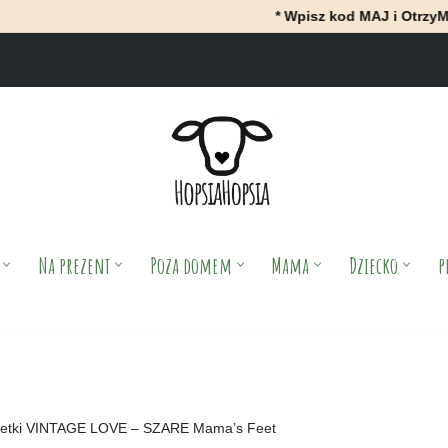
* Wpisz kod MAJ i OtrzyMAJ 10% rabatu p
Na prezent
Poza domem
Mama
Dziecko
p
petki VINTAGE LOVE – SZARE Mama’s Feet