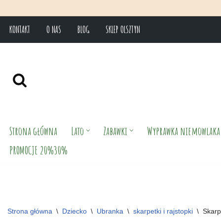
KONTAKT
O NAS
BLOG
SKLEP OLSZTYN
Przejdź
do
treści
Strona główna
Lato
Zabawki
Wyprawka niemowlaka
PROMOCJE 20%30%
Strona główna
\
Dziecko
\
Ubranka
\
skarpetki i rajstopki
\
Skar