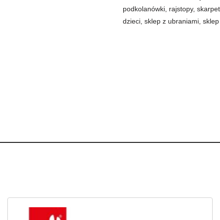
podkolanówki
,
rajstopy
,
skarpet
dzieci
,
sklep z ubraniami
,
skle