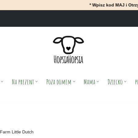
* Wpisz kod MAJ i OtrzyMAJ 10% rab
Na prezent
Poza domem
Mama
Dziecko
p
 Farm Little Dutch