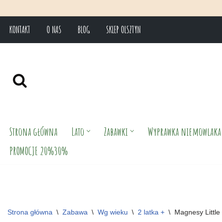
KONTAKT
O NAS
BLOG
SKLEP OLSZTYN
Przejdź
do
treści
Strona główna
Lato
Zabawki
Wyprawka niemowlaka
PROMOCJE 20%30%
Strona główna
\
Zabawa
\
Wg wieku
\
2 latka +
\
Magnesy Little