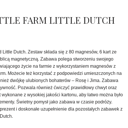
TTLE FARM LITTLE DUTCH
Little Dutch. Zestaw składa się z 80 magnesów, 6 kart ze
ablicą magnetyczną. Zabawa polega stworzeniu swojego
wiającego życie na farmie z wykorzystaniem magnesów z
Farm. Możecie też korzystać z podpowiedzi umieszczonych na
ównież dwójkę ulubionych bohaterów – Rosę i Jima. Zabawa
tywność. Pozwala również ćwiczyć prawidłowy chwyt oraz
t wykonane z wysokiej jakości kartonu, aby łatwo można było
ementy. Świetny pomysł jako zabawa w czasie podróży.
prezent i doskonałe uzupełnienie dla pozostałych zabawek z
 Dutch.