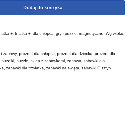
Dodaj do koszyka
 latka +
,
5 latka +
,
dla chłopca
,
gry i puzzle
,
magnetyczne
,
Wg wieku
,
 i zabawy
,
prezent dla chłopca
,
prezent dla dziecka
,
prezent dla
,
puzelki
,
puzzle
,
sklep z zabawkami
,
zabawa
,
zabawki dla
ka
,
zabawki dla trzylatka
,
zabawki na święta
,
zabawki Olsztyn