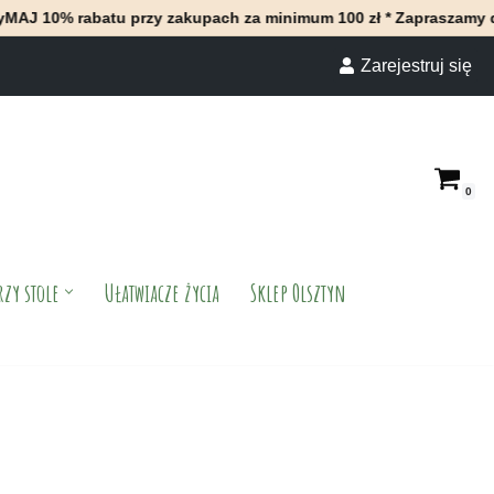
atu przy zakupach za minimum 100 zł * Zapraszamy do naszego sk
Zarejestruj się
0
rzy stole
Ułatwiacze życia
Sklep Olsztyn