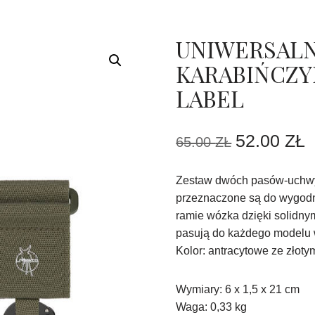
UNIWERSALN
KARABIŃCZYK
LABEL
52.00
ZŁ
65.00
ZŁ
Zestaw dwóch pasów-uchwy
przeznaczone są do wygodn
ramie wózka dzięki solidn
pasują do każdego modelu 
Kolor: antracytowe ze złoty
Wymiary: 6 x 1,5 x 21 cm
Waga: 0,33 kg