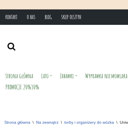
* Wpisz ko
KONTAKT
O NAS
BLOG
SKLEP OLSZTYN
Przejdź
do
treści
Strona główna
Lato
Zabawki
Wyprawka niemowlaka
PROMOCJE 20%30%
Strona główna
\
Na zewnątrz
\
torby i organizery do wózka
\
Uniw