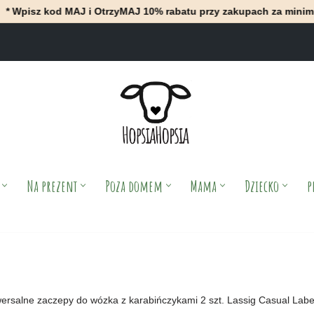
d MAJ i OtrzyMAJ 10% rabatu przy zakupach za minimum 100 zł * 
Na prezent
Poza domem
Mama
Dziecko
p
ersalne zaczepy do wózka z karabińczykami 2 szt. Lassig Casual Labe