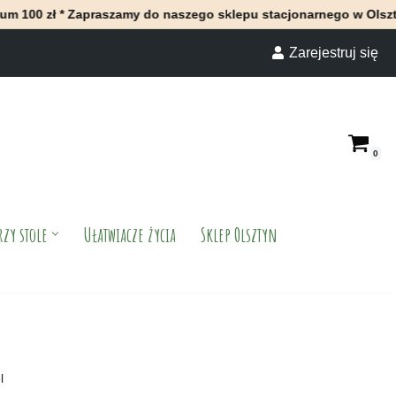
Zapraszamy do naszego sklepu stacjonarnego w Olsztynie *
Zarejestruj się
0
rzy stole
Ułatwiacze życia
Sklep Olsztyn
l