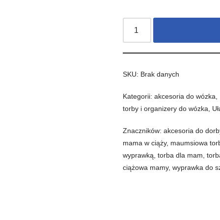
SKU:
Brak danych
Kategorii:
akcesoria do wózka
,
torby i organizery do wózka
,
Uł
Znaczników:
akcesoria do dorb
mama w ciąży
,
maumsiowa tor
wyprawką
,
torba dla mam
,
torb
ciążowa mamy
,
wyprawka do sz