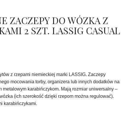
E ZACZEPY DO WÓZKA Z
AMI 2 SZT. LASSIG CASUAL
tów z rzepami niemieckiej marki LASSIG. Zaczepy
ego mocowania torby, organizera lub innych dodatków na
ym metalowym karabińczykom. Mają rozmiar uniwersalny –
wózka (ich szerokość dzięki rzepom można regulować).
mi karabińczykami.