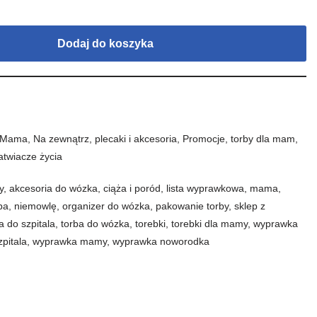
Dodaj do koszyka
Mama
,
Na zewnątrz
,
plecaki i akcesoria
,
Promocje
,
torby dla mam
,
atwiacze życia
y
,
akcesoria do wózka
,
ciąża i poród
,
lista wyprawkowa
,
mama
,
ba
,
niemowlę
,
organizer do wózka
,
pakowanie torby
,
sklep z
a do szpitala
,
torba do wózka
,
torebki
,
torebki dla mamy
,
wyprawka
pitala
,
wyprawka mamy
,
wyprawka noworodka