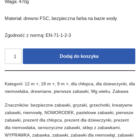
Waga: 470g
Materiał: drewno FSC, bezpieczna farba na bazie wody
Zgodność z normą: EN-71-1-2-3
Dodaj do koszyka
Kategorii:
12 m +
,
18 m +
,
9 m +
,
dla chłopca
,
dla dziewczynki
,
dla
niemowlaka
,
drewniane
,
pierwsze zabawki
,
Wg wieku
,
Zabawa
Znaczników:
bezpieczne zabawki
,
gryzaki
,
grzechotki
,
kreatywne
zabawki
,
niemowlę
,
NOWORODEK
,
pastelowe zabawki
,
pierwsze
zabawki
,
prezent dla chłopca
,
prezent dla dziewczynki
,
prezent
dla niemowlaka
,
sensoryczne zabawki
,
sklep z zabawkami
,
WYPRAWKA
,
zabawka
,
zabawki
,
zabawki dla niemowląt
,
zabawki