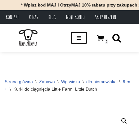
* Wpisz kod MAJ i OtrzyMAJ 10% rabatu przy zakupach za m
KONTAKT
O NAS
BLOG
MOJE KONTO
SKLEP OLSZTYN
Przejdź
do
treści
0
Strona główna
\
Zabawa
\
Wg wieku
\
dla niemowlaka
\
9 m 
+
\
Kurki do ciągnięcia Little Farm  Little Dutch