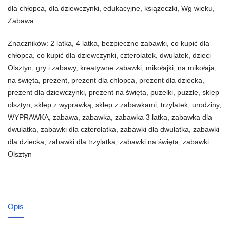
dla chłopca
,
dla dziewczynki
,
edukacyjne
,
książeczki
,
Wg wieku
,
Zabawa
Znaczników:
2 latka
,
4 latka
,
bezpieczne zabawki
,
co kupić dla
chłopca
,
co kupić dla dziewczynki
,
czterolatek
,
dwulatek
,
dzieci
Olsztyn
,
gry i zabawy
,
kreatywne zabawki
,
mikołajki
,
na mikołaja
,
na święta
,
prezent
,
prezent dla chłopca
,
prezent dla dziecka
,
prezent dla dziewczynki
,
prezent na święta
,
puzelki
,
puzzle
,
sklep
olsztyn
,
sklep z wyprawką
,
sklep z zabawkami
,
trzylatek
,
urodziny
,
WYPRAWKA
,
zabawa
,
zabawka
,
zabawka 3 latka
,
zabawka dla
dwulatka
,
zabawki dla czterolatka
,
zabawki dla dwulatka
,
zabawki
dla dziecka
,
zabawki dla trzylatka
,
zabawki na święta
,
zabawki
Olsztyn
Opis