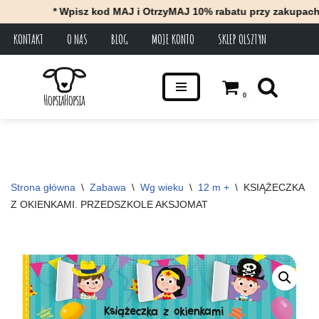
* Wpisz kod MAJ i OtrzyMAJ 10% rabatu przy zakupach za m
KONTAKT
O NAS
BLOG
MOJE KONTO
SKLEP OLSZTYN
Przejdź
do
treści
0
Strona główna
\
Zabawa
\
Wg wieku
\
12 m +
\
KSIĄŻECZKA 
Z OKIENKAMI. PRZEDSZKOLE AKSJOMAT